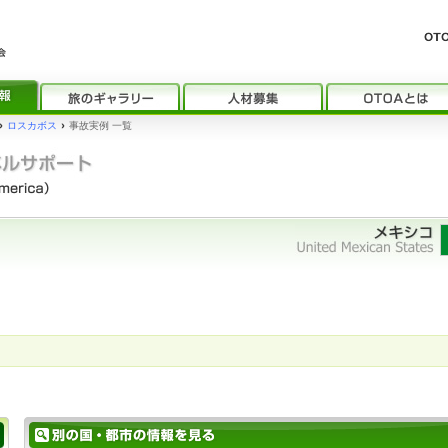
›
ロスカボス
›
事故実例 一覧