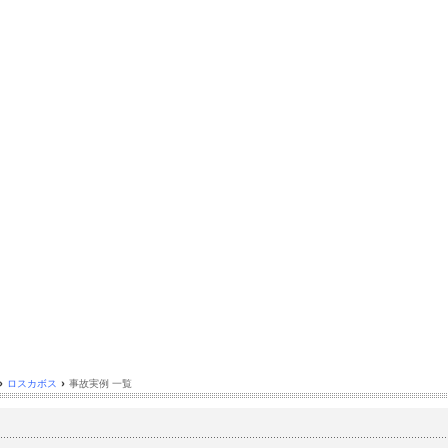
›
ロスカボス
›
事故実例 一覧