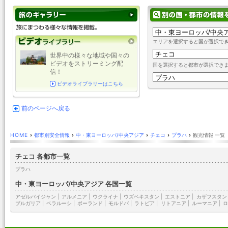
エリアを選択すると国が選択で
世界中の様々な地域や国々の
ビデオをストリーミング配
国を選択すると都市が選択でき
信！
ビデオライブラリーはこちら
前のページへ戻る
HOME
›
都市別安全情報
›
中・東ヨーロッパ/中央アジア
›
チェコ
›
プラハ
›
観光情報 一覧
チェコ 各都市一覧
プラハ
中・東ヨーロッパ/中央アジア 各国一覧
アゼルバイジャン
|
アルメニア
|
ウクライナ
|
ウズベキスタン
|
エストニア
|
カザフスタン
ブルガリア
|
ベラルーシ
|
ポーランド
|
モルドバ
|
ラトビア
|
リトアニア
|
ルーマニア
|
ロ