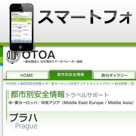
HOME
›
都市別安全情報
›
中・東ヨーロッパ/中央アジア
›
チェコ
›
プラハ
›
観光情報 一覧