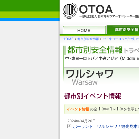
HOME
›
都市別安全情報
›
中・東ヨーロッパ/中央ア
1
1～1
イベント情報
の全
件中
件を表示し
2024年04月26日
ポーランド ワルシャワ / 観光見本市「I