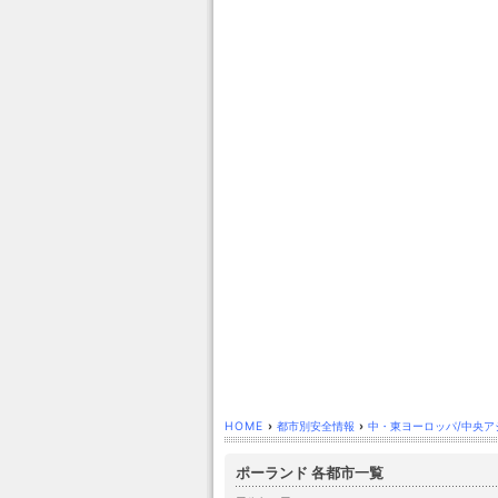
HOME
›
都市別安全情報
›
中・東ヨーロッパ/中央ア
ポーランド 各都市一覧