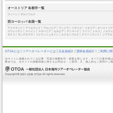
オーストリア 各都市一覧
ウィーン
|
ザルツブルク
西ヨーロッパ 各国一覧
アイスランド
|
アイルランド
|
アルバニア
|
アンドラ
|
イギリス
|
イタリア
|
オーストリア
スウェーデン
|
スペイン
|
スロベニア
|
セルビア
|
デンマーク
|
ドイツ
|
トルコ
|
ノルウェ
モナコ
|
モンテネグロ
|
リヒテンシュタイン
|
ルクセンブルク
|
グリーンランド
|
ジブラル
OTOAとは
ツアーオペレーターとは
正会員紹介
賛助会員紹介
ご利用に関
当サイトに掲載されている記事・写真の無断転写・複製を禁じます。すべての著作権は
弊会では、当サイトの掲載情報に関するお問合せ・ご質問、又、個人的なご質問やご相