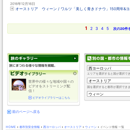
2016年12月16日
オーストリア ウィーン / ワルツ「美しく青きドナウ」150周年
1
2
3
4
5
次の20件
エリアを選択すると国が選択で
世界中の様々な地域や国々の
ビデオをストリーミング配
国を選択すると都市が選択でき
信！
ビデオライブラリーはこちら
前のページへ戻る
HOME
›
都市別安全情報
›
西ヨーロッパ
›
オーストリア
›
ウィーン
›
イベント情報 一覧