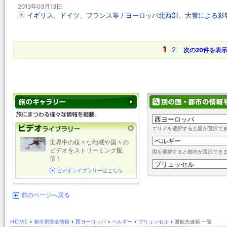
2013年03月13日
イギリス、ドイツ、フランス等 / ヨーロッパ北西部、大雪による影
1
2
次の20件を表
エリアを選択すると国が選択で
世界中の様々な地域や国々の
ビデオをストリーミング配
国を選択すると都市が選択でき
信！
ビデオライブラリーはこちら
前のページへ戻る
HOME
›
都市別安全情報
›
西ヨーロッパ
›
ベルギー
›
ブリュッセル
›
渡航先速報 一覧