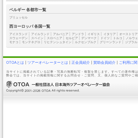
ベルギー 各都市一覧
ブリュッセル
西ヨーロッパ 各国一覧
アイスランド
|
アイルランド
|
アルバニア
|
アンドラ
|
イギリス
|
イタリア
|
オーストリア
スウェーデン
|
スペイン
|
スロベニア
|
セルビア
|
デンマーク
|
ドイツ
|
トルコ
|
ノルウェ
モナコ
|
モンテネグロ
|
リヒテンシュタイン
|
ルクセンブルク
|
グリーンランド
|
ジブラル
OTOAとは
ツアーオペレーターとは
正会員紹介
賛助会員紹介
ご利用に関
当サイトに掲載されている記事・写真の無断転写・複製を禁じます。すべての著作権は
弊会では、当サイトの掲載情報に関するお問合せ・ご質問、又、個人的なご質問やご相