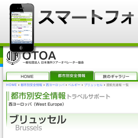
HOME
›
都市別安全情報
›
西ヨーロッパ
›
ベルギー
›
ブリュッセル
›
渡航先速報 一覧