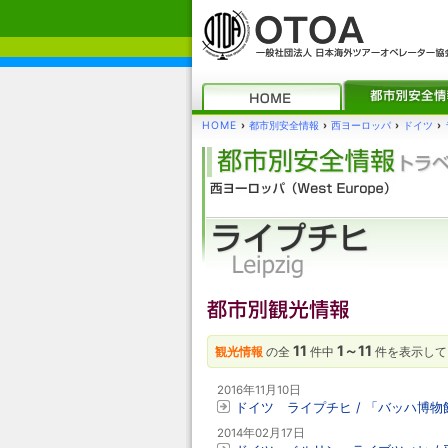
HOME
›
都市別安全情報
›
西ヨーロッパ
›
ドイツ
›
11
1～11
観光情報
の全
件中
件を表示して
2016年11月10日
ドイツ ライプチヒ / 「バッハ博物
2014年02月17日