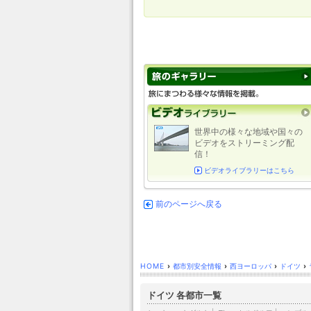
世界中の様々な地域や国々の
ビデオをストリーミング配
信！
ビデオライブラリーはこちら
前のページへ戻る
HOME
›
都市別安全情報
›
西ヨーロッパ
›
ドイツ
›
ドイツ 各都市一覧