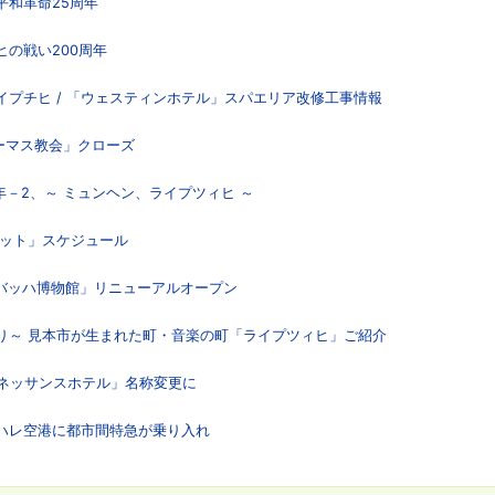
平和革命25周年
ヒの戦い200周年
プチヒ / 「ウェスティンホテル」スパエリア改修工事情報
トーマス教会」クローズ
5周年－2、～ ミュンヘン、ライプツィヒ ～
ーケット」スケジュール
月「バッハ博物館」リニューアルオープン
より～ 見本市が生まれた町・音楽の町「ライプツィヒ」ご紹介
「ルネッサンスホテル」名称変更に
・ハレ空港に都市間特急が乗り入れ