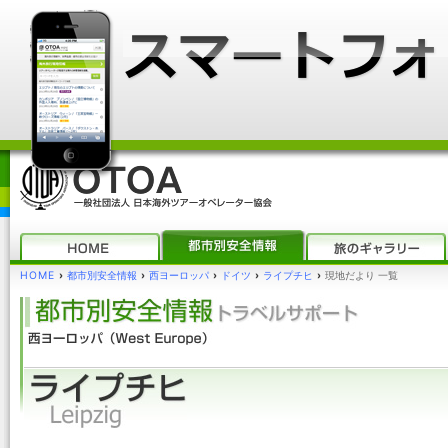
HOME
›
都市別安全情報
›
西ヨーロッパ
›
ドイツ
›
ライプチヒ
›
現地だより 一覧