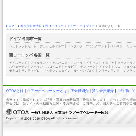
HOME
›
都市別安全情報
›
西ヨーロッパ
›
ドイツ
›
ライプチヒ
›
現地だより 一覧
ドイツ 各都市一覧
シュトゥットガルト
|
デュッセルドルフ
|
ハンブルク
|
フランクフルト
|
ベルリン
|
ミュン
西ヨーロッパ 各国一覧
アイスランド
|
アイルランド
|
アルバニア
|
アンドラ
|
イギリス
|
イタリア
|
オーストリア
スウェーデン
|
スペイン
|
スロベニア
|
セルビア
|
デンマーク
|
ドイツ
|
トルコ
|
ノルウェ
モナコ
|
モンテネグロ
|
リヒテンシュタイン
|
ルクセンブルク
|
グリーンランド
|
ジブラル
OTOAとは
ツアーオペレーターとは
正会員紹介
賛助会員紹介
ご利用に関
当サイトに掲載されている記事・写真の無断転写・複製を禁じます。すべての著作権は
弊会では、当サイトの掲載情報に関するお問合せ・ご質問、又、個人的なご質問やご相