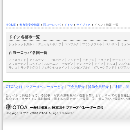
HOME
›
都市別安全情報
›
西ヨーロッパ
›
ドイツ
›
ライプチヒ
›
イベント情報 一覧
ドイツ 各都市一覧
シュトゥットガルト
|
デュッセルドルフ
|
ハンブルク
|
フランクフルト
|
ベルリン
|
ミュン
西ヨーロッパ 各国一覧
アイスランド
|
アイルランド
|
アルバニア
|
アンドラ
|
イギリス
|
イタリア
|
オーストリア
スウェーデン
|
スペイン
|
スロベニア
|
セルビア
|
デンマーク
|
ドイツ
|
トルコ
|
ノルウェ
モナコ
|
モンテネグロ
|
リヒテンシュタイン
|
ルクセンブルク
|
グリーンランド
|
ジブラル
OTOAとは
ツアーオペレーターとは
正会員紹介
賛助会員紹介
ご利用に関
当サイトに掲載されている記事・写真の無断転写・複製を禁じます。すべての著作権は
弊会では、当サイトの掲載情報に関するお問合せ・ご質問、又、個人的なご質問やご相