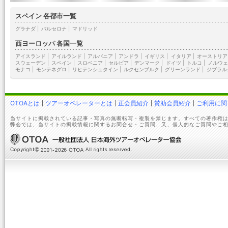
スペイン 各都市一覧
グラナダ
|
バルセロナ
|
マドリッド
西ヨーロッパ 各国一覧
アイスランド
|
アイルランド
|
アルバニア
|
アンドラ
|
イギリス
|
イタリア
|
オーストリア
スウェーデン
|
スペイン
|
スロベニア
|
セルビア
|
デンマーク
|
ドイツ
|
トルコ
|
ノルウェ
モナコ
|
モンテネグロ
|
リヒテンシュタイン
|
ルクセンブルク
|
グリーンランド
|
ジブラル
OTOAとは
ツアーオペレーターとは
正会員紹介
賛助会員紹介
ご利用に関
当サイトに掲載されている記事・写真の無断転写・複製を禁じます。すべての著作権は
弊会では、当サイトの掲載情報に関するお問合せ・ご質問、又、個人的なご質問やご相