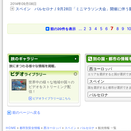
2014年09月08日
スペイン バルセロナ / 9月28日「ミニマラソン大会」開催に伴う
7
...
2
3
4
5
6
8
9
10
前の20件を表示
エリアを選択すると国が選択で
世界中の様々な地域や国々の
ビデオをストリーミング配
国を選択すると都市が選択でき
信！
ビデオライブラリーはこちら
前のページへ戻る
HOME
›
都市別安全情報
›
西ヨーロッパ
›
スペイン
›
バルセロナ
›
観光情報 一覧