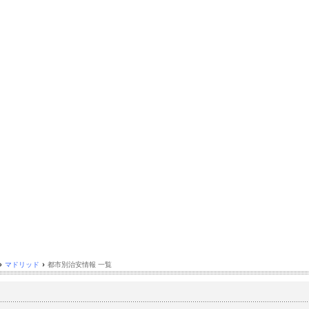
›
マドリッド
›
都市別治安情報 一覧