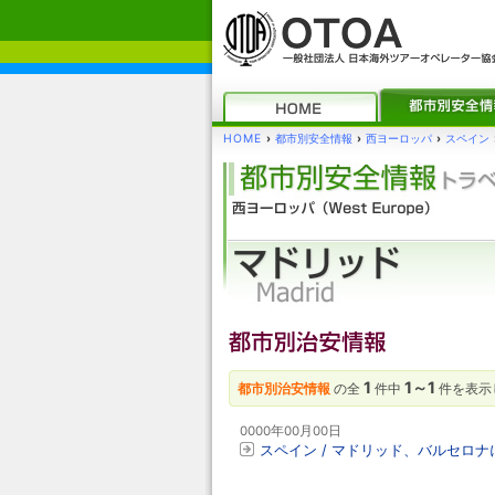
HOME
›
都市別安全情報
›
西ヨーロッパ
›
スペイン
1
1～1
都市別治安情報
の全
件中
件を表示
0000年00月00日
スペイン / マドリッド、バルセロ