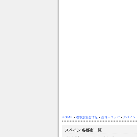
HOME
›
都市別安全情報
›
西ヨーロッパ
›
スペイン
スペイン 各都市一覧