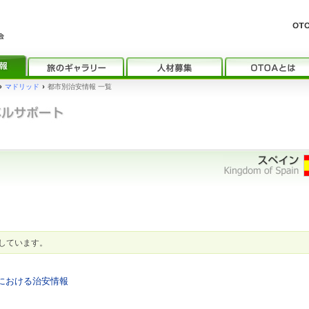
›
マドリッド
›
都市別治安情報 一覧
しています。
ナにおける治安情報