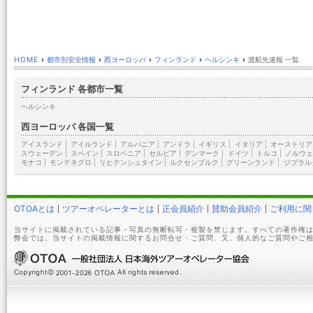
HOME
›
都市別安全情報
›
西ヨーロッパ
›
フィンランド
›
ヘルシンキ
›
渡航先速報 一覧
フィンランド 各都市一覧
ヘルシンキ
西ヨーロッパ 各国一覧
アイスランド
|
アイルランド
|
アルバニア
|
アンドラ
|
イギリス
|
イタリア
|
オーストリア
スウェーデン
|
スペイン
|
スロベニア
|
セルビア
|
デンマーク
|
ドイツ
|
トルコ
|
ノルウェ
モナコ
|
モンテネグロ
|
リヒテンシュタイン
|
ルクセンブルク
|
グリーンランド
|
ジブラル
OTOAとは
ツアーオペレーターとは
正会員紹介
賛助会員紹介
ご利用に関
当サイトに掲載されている記事・写真の無断転写・複製を禁じます。すべての著作権は
弊会では、当サイトの掲載情報に関するお問合せ・ご質問、又、個人的なご質問やご相