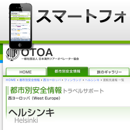
HOME
›
都市別安全情報
›
西ヨーロッパ
›
フィンランド
›
ヘルシンキ
›
渡航先速報 一覧