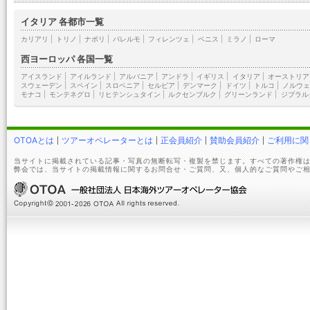
イタリア 各都市一覧
カリアリ
|
トリノ
|
ナポリ
|
パレルモ
|
フィレンツェ
|
ベニス
|
ミラノ
|
ローマ
西ヨーロッパ 各国一覧
アイスランド
|
アイルランド
|
アルバニア
|
アンドラ
|
イギリス
|
イタリア
|
オーストリア
スウェーデン
|
スペイン
|
スロベニア
|
セルビア
|
デンマーク
|
ドイツ
|
トルコ
|
ノルウェ
モナコ
|
モンテネグロ
|
リヒテンシュタイン
|
ルクセンブルク
|
グリーンランド
|
ジブラル
OTOAとは
ツアーオペレーターとは
正会員紹介
賛助会員紹介
ご利用に関
当サイトに掲載されている記事・写真の無断転写・複製を禁じます。すべての著作権は
弊会では、当サイトの掲載情報に関するお問合せ・ご質問、又、個人的なご質問やご相