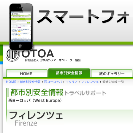
HOME
›
都市別安全情報
›
西ヨーロッパ
›
イタリア
›
フィレンツェ
›
渡航先速報 一覧