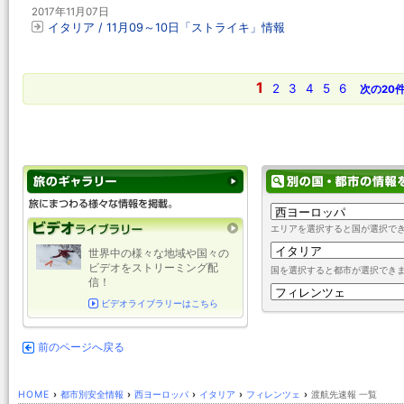
2017年11月07日
イタリア / 11月09～10日「ストライキ」情報
1
2
3
4
5
6
次の20
エリアを選択すると国が選択で
世界中の様々な地域や国々の
ビデオをストリーミング配
国を選択すると都市が選択でき
信！
ビデオライブラリーはこちら
前のページへ戻る
HOME
›
都市別安全情報
›
西ヨーロッパ
›
イタリア
›
フィレンツェ
›
渡航先速報 一覧