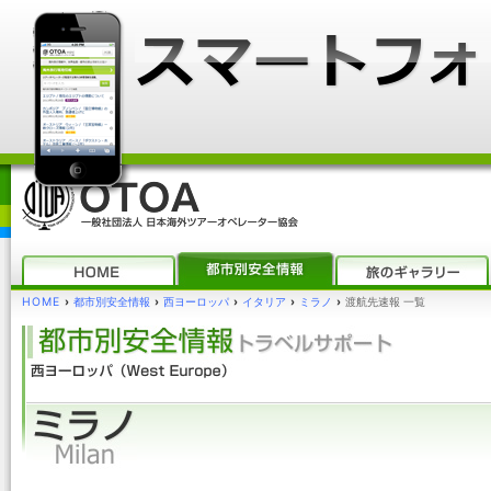
HOME
›
都市別安全情報
›
西ヨーロッパ
›
イタリア
›
ミラノ
›
渡航先速報 一覧