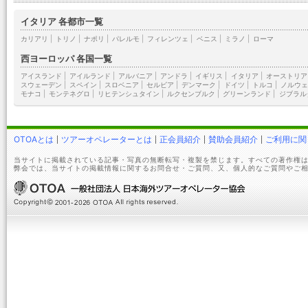
イタリア 各都市一覧
カリアリ
|
トリノ
|
ナポリ
|
パレルモ
|
フィレンツェ
|
ベニス
|
ミラノ
|
ローマ
西ヨーロッパ 各国一覧
アイスランド
|
アイルランド
|
アルバニア
|
アンドラ
|
イギリス
|
イタリア
|
オーストリア
スウェーデン
|
スペイン
|
スロベニア
|
セルビア
|
デンマーク
|
ドイツ
|
トルコ
|
ノルウェ
モナコ
|
モンテネグロ
|
リヒテンシュタイン
|
ルクセンブルク
|
グリーンランド
|
ジブラル
OTOAとは
ツアーオペレーターとは
正会員紹介
賛助会員紹介
ご利用に関
当サイトに掲載されている記事・写真の無断転写・複製を禁じます。すべての著作権は
弊会では、当サイトの掲載情報に関するお問合せ・ご質問、又、個人的なご質問やご相