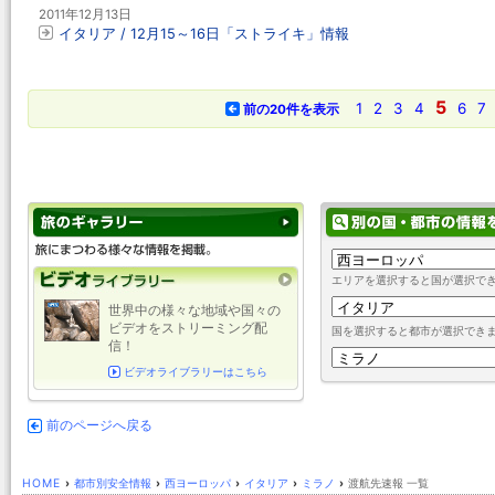
2011年12月13日
イタリア / 12月15～16日「ストライキ」情報
5
1
2
3
4
6
7
前の20件を表示
エリアを選択すると国が選択で
世界中の様々な地域や国々の
ビデオをストリーミング配
国を選択すると都市が選択でき
信！
ビデオライブラリーはこちら
前のページへ戻る
HOME
›
都市別安全情報
›
西ヨーロッパ
›
イタリア
›
ミラノ
›
渡航先速報 一覧