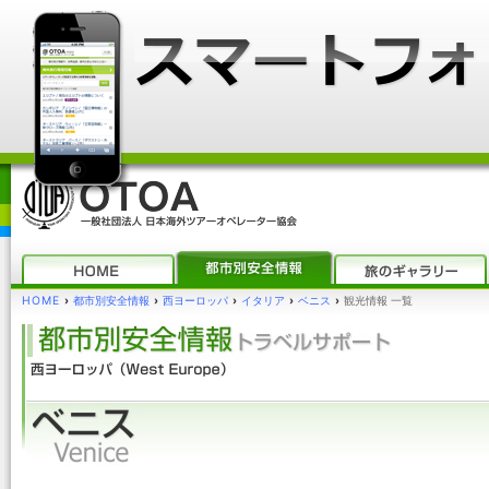
HOME
›
都市別安全情報
›
西ヨーロッパ
›
イタリア
›
ベニス
›
観光情報 一覧