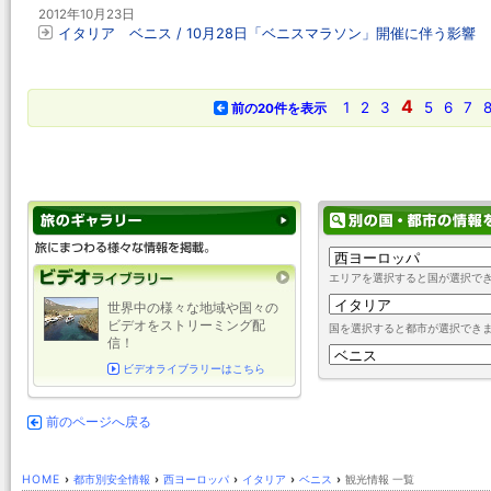
2012年10月23日
イタリア ベニス / 10月28日「ベニスマラソン」開催に伴う影響
4
1
2
3
5
6
7
前の20件を表示
エリアを選択すると国が選択で
世界中の様々な地域や国々の
ビデオをストリーミング配
国を選択すると都市が選択でき
信！
ビデオライブラリーはこちら
前のページへ戻る
HOME
›
都市別安全情報
›
西ヨーロッパ
›
イタリア
›
ベニス
›
観光情報 一覧