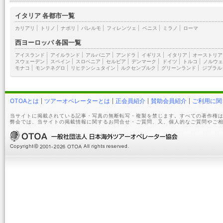
イタリア 各都市一覧
カリアリ
|
トリノ
|
ナポリ
|
パレルモ
|
フィレンツェ
|
ベニス
|
ミラノ
|
ローマ
西ヨーロッパ 各国一覧
アイスランド
|
アイルランド
|
アルバニア
|
アンドラ
|
イギリス
|
イタリア
|
オーストリア
スウェーデン
|
スペイン
|
スロベニア
|
セルビア
|
デンマーク
|
ドイツ
|
トルコ
|
ノルウェ
モナコ
|
モンテネグロ
|
リヒテンシュタイン
|
ルクセンブルク
|
グリーンランド
|
ジブラル
OTOAとは
ツアーオペレーターとは
正会員紹介
賛助会員紹介
ご利用に関
当サイトに掲載されている記事・写真の無断転写・複製を禁じます。すべての著作権は
弊会では、当サイトの掲載情報に関するお問合せ・ご質問、又、個人的なご質問やご相