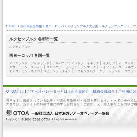
HOME
›
都市別安全情報
›
西ヨーロッパ
›
ルクセンブルク大公国
›
ルクセンブルク
›
トラブ
ルクセンブルク 各都市一覧
ルクセンブルク
西ヨーロッパ 各国一覧
アイスランド
|
アイルランド
|
アルバニア
|
アンドラ
|
イギリス
|
イタリア
|
オーストリア
スウェーデン
|
スペイン
|
スロベニア
|
セルビア
|
デンマーク
|
ドイツ
|
トルコ
|
ノルウェ
モナコ
|
モンテネグロ
|
リヒテンシュタイン
|
ルクセンブルク
|
グリーンランド
|
ジブラル
OTOAとは
ツアーオペレーターとは
正会員紹介
賛助会員紹介
ご利用に関
当サイトに掲載されている記事・写真の無断転写・複製を禁じます。すべての著作権は
弊会では、当サイトの掲載情報に関するお問合せ・ご質問、又、個人的なご質問やご相