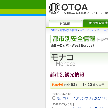
HOME
›
都市別安全情報
›
西ヨーロッパ
›
モナコ公
63
1～20
観光情報
の全
件中
件を表示し
2019年05月10日
モナコ / 「F1グランプリ」及び「Form
2018年05月08日