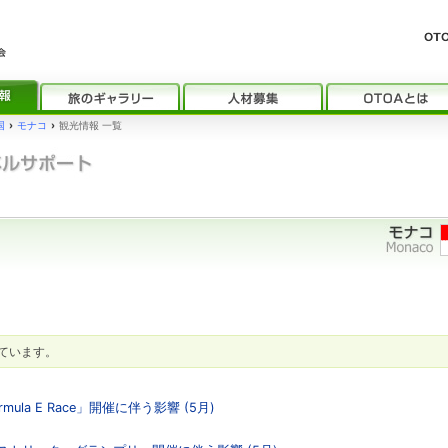
国
›
モナコ
›
観光情報 一覧
ています。
ula E Race」開催に伴う影響 (5月)