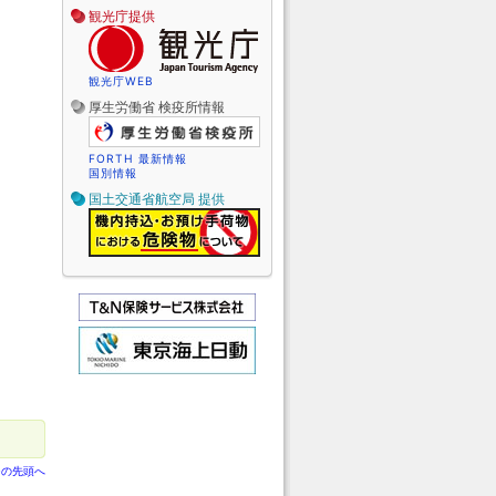
観光庁提供
観光庁WEB
厚生労働省 検疫所情報
FORTH 最新情報
国別情報
国土交通省航空局 提供
ジの先頭へ