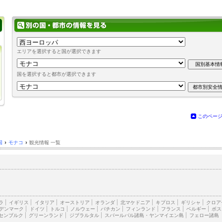
エリアを選択すると国が選択できます
国を選択すると都市が選択できます
このペー
国
›
モナコ
›
観光情報 一覧
ラ
|
イギリス
|
イタリア
|
オーストリア
|
オランダ
|
北マケドニア
|
キプロス
|
ギリシャ
|
クロア
デンマーク
|
ドイツ
|
トルコ
|
ノルウェー
|
バチカン
|
フィンランド
|
フランス
|
ベルギー
|
ボス
センブルク
|
グリーンランド
|
ジブラルタル
|
スバールバル諸島・ヤンマイエン島
|
フェロー諸島