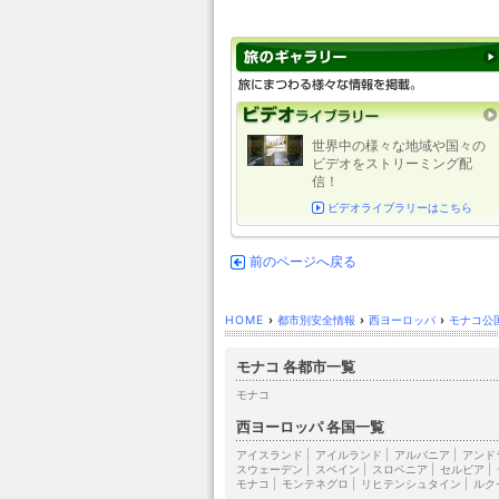
世界中の様々な地域や国々の
ビデオをストリーミング配
信！
ビデオライブラリーはこちら
前のページへ戻る
HOME
›
都市別安全情報
›
西ヨーロッパ
›
モナコ公
モナコ 各都市一覧
モナコ
西ヨーロッパ 各国一覧
アイスランド
|
アイルランド
|
アルバニア
|
アンド
スウェーデン
|
スペイン
|
スロベニア
|
セルビア
|
モナコ
|
モンテネグロ
|
リヒテンシュタイン
|
ルク