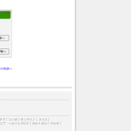
ジの先頭へ
チア
|
コソボ
|
サンマリノ
|
スイス
|
ニア・ヘルツェゴビナ
|
ポルトガル
|
マルタ
|