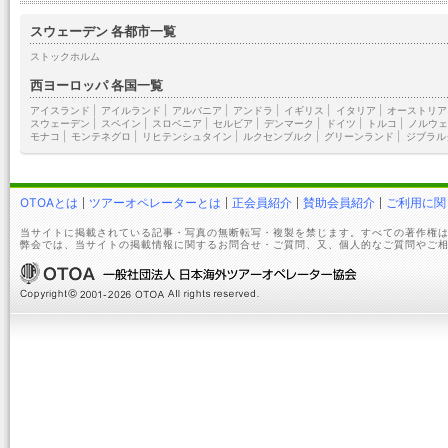
スウェーデン 各都市一覧
ストックホルム
西ヨーロッパ 各国一覧
アイスランド
|
アイルランド
|
アルバニア
|
アンドラ
|
イギリス
|
イタリア
|
オーストリア
スウェーデン
|
スペイン
|
スロベニア
|
セルビア
|
デンマーク
|
ドイツ
|
トルコ
|
ノルウェ
モナコ
|
モンテネグロ
|
リヒテンシュタイン
|
ルクセンブルク
|
グリーンランド
|
ジブラル
OTOAとは
ツアーオペレーターとは
正会員紹介
賛助会員紹介
ご利用に関
当サイトに掲載されている記事・写真の無断転写・複製を禁じます。すべての著作権は
弊会では、当サイトの掲載情報に関するお問合せ・ご質問、又、個人的なご質問やご相