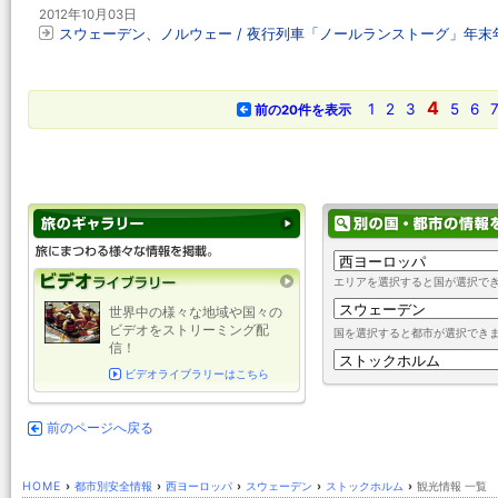
2012年10月03日
スウェーデン、ノルウェー / 夜行列車「ノールランストーグ」年
4
1
2
3
5
6
前の20件を表示
エリアを選択すると国が選択で
世界中の様々な地域や国々の
ビデオをストリーミング配
国を選択すると都市が選択でき
信！
ビデオライブラリーはこちら
前のページへ戻る
HOME
›
都市別安全情報
›
西ヨーロッパ
›
スウェーデン
›
ストックホルム
›
観光情報 一覧