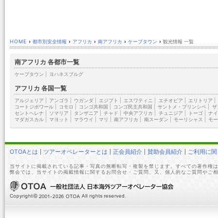
HOME
›
都市別安全情報
›
アフリカ
›
南アフリカ
›
ケープタウン
›
観光情報 一覧
南アフリカ 各都市一覧
ケープタウン
|
ヨハネスブルグ
アフリカ 各国一覧
アルジェリア
|
アンゴラ
|
ウガンダ
|
エジプト
|
エスワティニ
|
エチオピア
|
エリトリア
|
コートジボワール
|
コモロ
|
コンゴ共和国
|
コンゴ民主共和国
|
サントメ・プリンシペ
|
ザ
セントヘレナ
|
ソマリア
|
タンザニア
|
チャド
|
中央アフリカ
|
チュニジア
|
トーゴ
|
ナイ
マダガスカル
|
マヨット
|
マラウイ
|
マリ
|
南アフリカ
|
南スーダン
|
モーリシャス
|
モー
OTOAとは
ツアーオペレーターとは
正会員紹介
賛助会員紹介
ご利用に関
当サイトに掲載されている記事・写真の無断転写・複製を禁じます。すべての著作権は
弊会では、当サイトの掲載情報に関するお問合せ・ご質問、又、個人的なご質問やご相