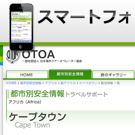
HOME
›
都市別安全情報
›
アフリカ
›
南アフリカ
›
ケープタウン
›
観光情報 一覧