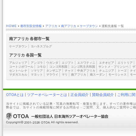
HOME
›
都市別安全情報
›
アフリカ
›
南アフリカ
›
ケープタウン
›
渡航先速報 一覧
南アフリカ 各都市一覧
ケープタウン
|
ヨハネスブルグ
アフリカ 各国一覧
アルジェリア
|
アンゴラ
|
ウガンダ
|
エジプト
|
エスワティニ
|
エチオピア
|
エリトリア
|
コートジボワール
|
コモロ
|
コンゴ共和国
|
コンゴ民主共和国
|
サントメ・プリンシペ
|
ザ
セントヘレナ
|
ソマリア
|
タンザニア
|
チャド
|
中央アフリカ
|
チュニジア
|
トーゴ
|
ナイ
マダガスカル
|
マヨット
|
マラウイ
|
マリ
|
南アフリカ
|
南スーダン
|
モーリシャス
|
モー
OTOAとは
ツアーオペレーターとは
正会員紹介
賛助会員紹介
ご利用に関
当サイトに掲載されている記事・写真の無断転写・複製を禁じます。すべての著作権は
弊会では、当サイトの掲載情報に関するお問合せ・ご質問、又、個人的なご質問やご相