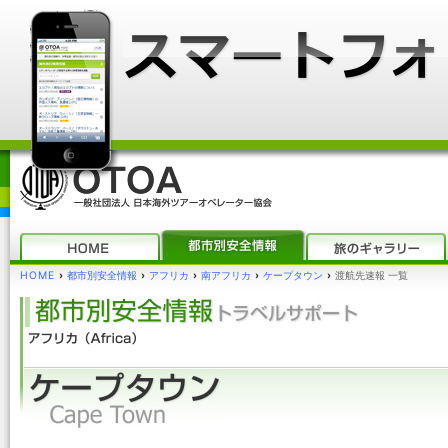
HOME
›
都市別安全情報
›
アフリカ
›
南アフリカ
›
ケープタウン
›
渡航先速報 一覧