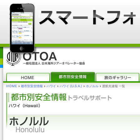
HOME
›
都市別安全情報
›
ハワイ
›
ハワイ (U.S.A.)
›
ホノルル
›
渡航先速報 一覧