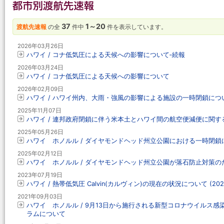
37
1～20
渡航先速報
の全
件中
件を表示しています。
2026年03月26日
ハワイ / コナ低気圧による天候への影響について‐続報
2026年03月24日
ハワイ / コナ低気圧による天候への影響について
2026年02月09日
ハワイ / ハワイ州内、大雨・強風の影響による施設の一時閉鎖につ
2025年11月07日
ハワイ / 連邦政府閉鎖に伴う米本土とハワイ間の航空便減便に関す
2025年05月26日
ハワイ ホノルル / ダイヤモンドヘッド州立公園における一時閉鎖
2025年02月12日
ハワイ ホノルル / ダイヤモンドヘッド州立公園が落石防止対策の
2023年07月19日
ハワイ / 熱帯低気圧 Calvin(カルヴィン)の現在の状況について (20
2021年09月03日
ハワイ ホノルル / 9月13日から施行される新型コロナウイルス
ラムについて