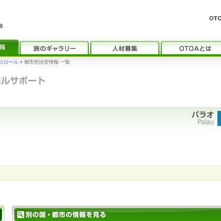
コロール
›
都市別治安情報 一覧