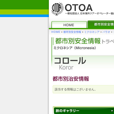
HOME
›
都市別安全情報
›
ミクロネシア
›
パラオ
›
該当する情報はございません。