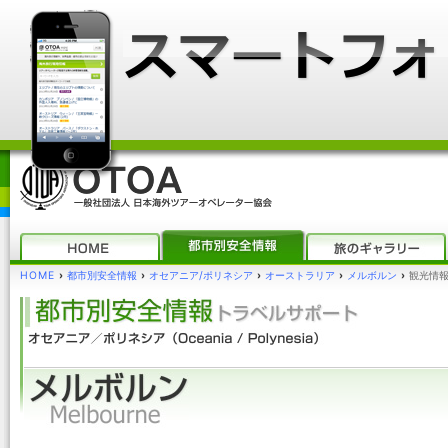
HOME
›
都市別安全情報
›
オセアニア/ポリネシア
›
オーストラリア
›
メルボルン
›
観光情報