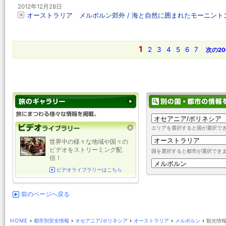
2012年12月28日
オーストラリア メルボルン郊外 / 海と自然に囲まれたモーニン
1
2
3
4
5
6
7
次の2
エリアを選択すると国が選択で
世界中の様々な地域や国々の
ビデオをストリーミング配
国を選択すると都市が選択でき
信！
ビデオライブラリーはこちら
前のページへ戻る
HOME
›
都市別安全情報
›
オセアニア/ポリネシア
›
オーストラリア
›
メルボルン
›
観光情報