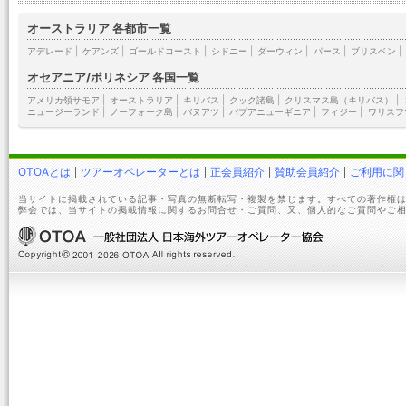
オーストラリア 各都市一覧
アデレード
|
ケアンズ
|
ゴールドコースト
|
シドニー
|
ダーウィン
|
パース
|
ブリスベン
|
オセアニア/ポリネシア 各国一覧
アメリカ領サモア
|
オーストラリア
|
キリバス
|
クック諸島
|
クリスマス島（キリバス）
|
ニュージーランド
|
ノーフォーク島
|
バヌアツ
|
パプアニューギニア
|
フィジー
|
ワリスフ
OTOAとは
ツアーオペレーターとは
正会員紹介
賛助会員紹介
ご利用に関
当サイトに掲載されている記事・写真の無断転写・複製を禁じます。すべての著作権は
弊会では、当サイトの掲載情報に関するお問合せ・ご質問、又、個人的なご質問やご相