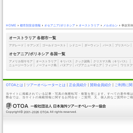
HOME
›
都市別安全情報
›
オセアニア/ポリネシア
›
オーストラリア
›
メルボルン
›
事故実例
オーストラリア 各都市一覧
アデレード
|
ケアンズ
|
ゴールドコースト
|
シドニー
|
ダーウィン
|
パース
|
ブリスベン
|
オセアニア/ポリネシア 各国一覧
アメリカ領サモア
|
オーストラリア
|
キリバス
|
クック諸島
|
クリスマス島（キリバス）
|
ニュージーランド
|
ノーフォーク島
|
バヌアツ
|
パプアニューギニア
|
フィジー
|
ワリスフ
OTOAとは
ツアーオペレーターとは
正会員紹介
賛助会員紹介
ご利用に関
当サイトに掲載されている記事・写真の無断転写・複製を禁じます。すべての著作権は
弊会では、当サイトの掲載情報に関するお問合せ・ご質問、又、個人的なご質問やご相