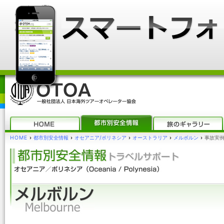
HOME
›
都市別安全情報
›
オセアニア/ポリネシア
›
オーストラリア
›
メルボルン
›
事故実例