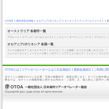
HOME
›
都市別安全情報
›
オセアニア/ポリネシア
›
オーストラリア
›
ゴールドコースト
›
オーストラリア 各都市一覧
アデレード
|
ケアンズ
|
ゴールドコースト
|
シドニー
|
ダーウィン
|
パース
|
ブリスベン
|
オセアニア/ポリネシア 各国一覧
アメリカ領サモア
|
オーストラリア
|
キリバス
|
クック諸島
|
クリスマス島（キリバス）
|
ニュージーランド
|
ノーフォーク島
|
バヌアツ
|
パプアニューギニア
|
フィジー
|
ワリスフ
OTOAとは
ツアーオペレーターとは
正会員紹介
賛助会員紹介
ご利用に関
当サイトに掲載されている記事・写真の無断転写・複製を禁じます。すべての著作権は
弊会では、当サイトの掲載情報に関するお問合せ・ご質問、又、個人的なご質問やご相