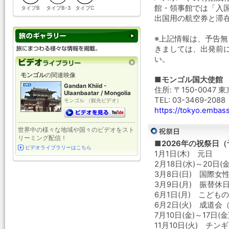
館・領事館では「入
タイプB
タイプB-3
タイプC
出国用の航空券と滞
※上記情報は、予告
きましては、出発前
い。
モンゴル
の関連映像
■モンゴル国大使館
Gandan Khiid -
住所: 〒150-0047
Ulaanbaatar / Mongolia
TEL: 03-3469-2088
モンゴル （観光ビデオ）
https://tokyo.embas
世界中の様々な地域や国々のビデオをスト
リーミング配信！
■2026年の祝祭日
ビデオライブラリーはこちら
1月1日(木) 元日
2月18日(水)～20日(
3月8日(日) 国際女
3月9日(月) 振替休
6月1日(月) こども
6月2日(火) 成道会
7月10日(金)～17
11月10日(火) チン