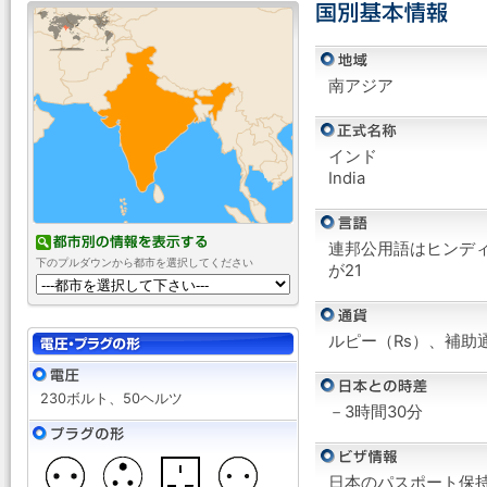
南アジア
インド
India
連邦公用語はヒンデ
下のプルダウンから都市を選択してください
が21
ルピー（Rs）、補助通
230ボルト、50ヘルツ
－3時間30分
日本のパスポート保持