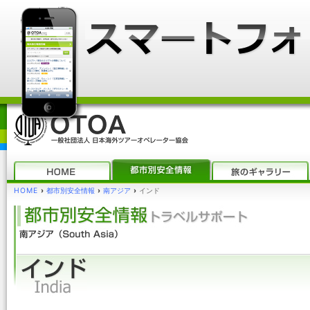
HOME
›
都市別安全情報
›
南アジア
›
インド