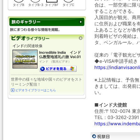
合は、一部空港に限り空港
タイプB
タイプB-3
タイプBF
タイプC
することができる。
入国目的が観光、商
に住所および職業を
上あることなどが条
到着時ビザの発給は
タ、ベンガルール、
インド
の関連映像
Incredible India インド
従来の「電子観光ビザ
仏教聖地巡礼の旅 Vol.01
◆e-VISA申請手
インド （観光ビデオ）
https://indianvisaonl
世界中の様々な地域や国々のビデオをスト
※上記情報は、予告
リーミング配信！
きましては、出発前
ビデオライブラリーはこちら
い。
■インド大使館
住所:〒102-0074 
TEL：03-3262-239
https://www.indemba