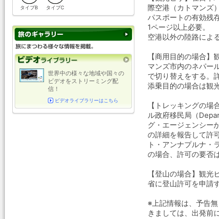
際空港（カトマンズ
タイプB
タイプC
パスポートの有効残
1ページ以上必要。
空港以外の陸路によ
【商用目的の場合】観
マンズ市内のネパール政府移
世界中の様々な地域や国々の
で切り替えをする。
ビデオをストリーミング配
添乗目的の場合は観
信！
ビデオライブラリーはこちら
【トレッキングの場
ル政府移民局（Depart
グ・エージェンシー
の詳細を報告して許
ト・アンナプルナ・
の場合、許可の要否
【登山の場合】観光
省に登山許可を申請
※上記情報は、予告
きましては、出発前