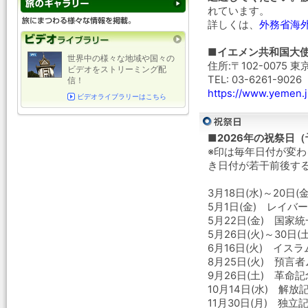
れています。
詳しくは、
外務省海
■イエメン共和国大
世界中の様々な地域や国々の
住所:〒102-0075
ビデオをストリーミング配
TEL: 03-6261-9026
信！
https://www.yemen.j
ビデオライブラリーはこちら
■2026年の祝祭日
※印は毎年日付が変
き日付が若干前後す
3月18日(水)～20
5月1日(金) レイバ
5月22日(金) 国家
5月26日(火)～30日
6月16日(火) イス
8月25日(火) 預言
9月26日(土) 革命
10月14日(水) 解放
11月30日(月) 独立