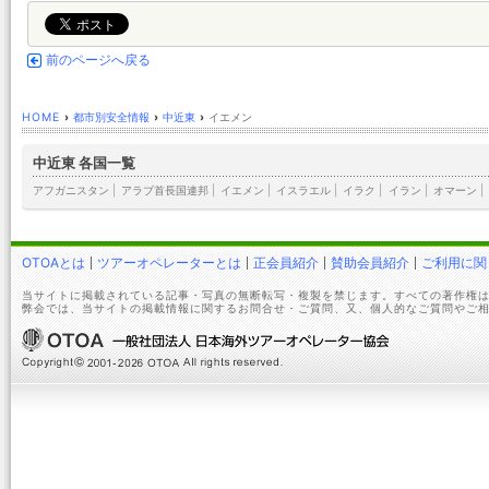
前のページへ戻る
HOME
›
都市別安全情報
›
中近東
›
イエメン
中近東 各国一覧
アフガニスタン
|
アラブ首長国連邦
|
イエメン
|
イスラエル
|
イラク
|
イラン
|
オマーン
|
OTOAとは
ツアーオペレーターとは
正会員紹介
賛助会員紹介
ご利用に関
当サイトに掲載されている記事・写真の無断転写・複製を禁じます。すべての著作権は
弊会では、当サイトの掲載情報に関するお問合せ・ご質問、又、個人的なご質問やご相