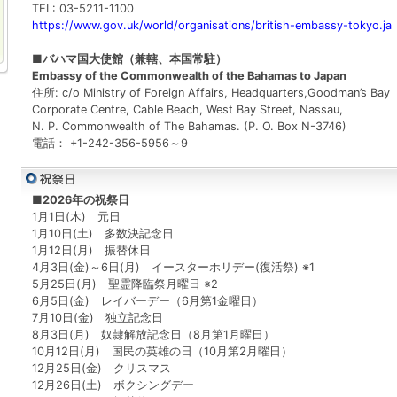
TEL: 03-5211-1100
https://www.gov.uk/world/organisations/british-embassy-tokyo.ja
■バハマ国大使館（兼轄、本国常駐）
Embassy of the Commonwealth of the Bahamas to Japan
住所: c/o Ministry of Foreign Affairs, Headquarters,Goodman’s Bay
Corporate Centre, Cable Beach, West Bay Street, Nassau,
N. P. Commonwealth of The Bahamas. (P. O. Box N-3746)
電話： +1-242-356-5956～9
■2026年の祝祭日
1月1日(木) 元日
1月10日(土) 多数決記念日
1月12日(月) 振替休日
4月3日(金)～6日(月) イースターホリデー(復活祭) ※1
5月25日(月) 聖霊降臨祭月曜日 ※2
6月5日(金) レイバーデー（6月第1金曜日）
7月10日(金) 独立記念日
8月3日(月) 奴隷解放記念日（8月第1月曜日）
10月12日(月) 国民の英雄の日（10月第2月曜日）
12月25日(金) クリスマス
12月26日(土) ボクシングデー