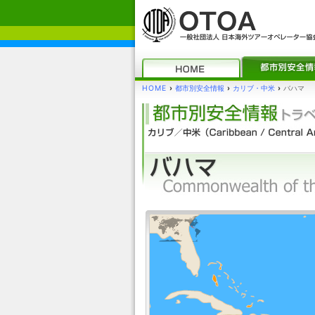
HOME
›
都市別安全情報
›
カリブ・中米
›
バハマ