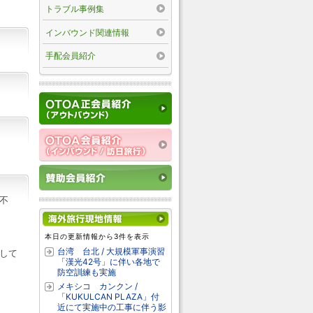
トラブル事例集
インバウンド関連情報
手配会員紹介
不
本日の更新情報から3件を表示
台湾 台北 / 大規模軍事演習
して
「漢光42号」に伴い各地で
防空訓練も実施
メキシコ カンクン /
「KUKULCAN PLAZA」付
近にて実施中の工事に伴う影