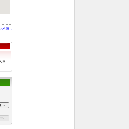
ジの先頭へ
入国