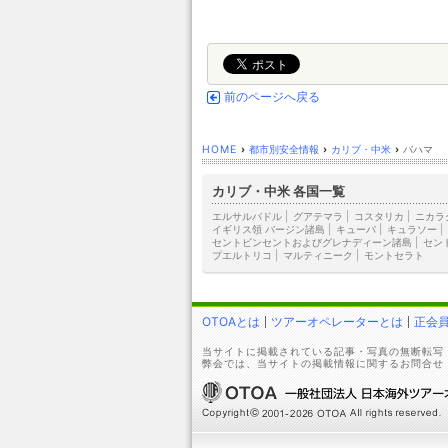
前のページへ戻る
HOME
›
都市別安全情報
›
カリブ・中米
›
バハマ
カリブ・中米 各国一覧
エルサルバドル
|
グアテマラ
|
コスタリカ
|
ニカラ
イギリス領 バージン諸島
|
キューバ
|
キュラソー
|
セントビンセントおよびグレナディーン諸島
|
セン
プエルトリコ
|
マルティニーク
|
モントセラト
OTOAとは
ツアーオペレーターとは
正会
当サイトに掲載されている記事・写真の無断転写
弊会では、当サイトの掲載情報に関するお問合せ