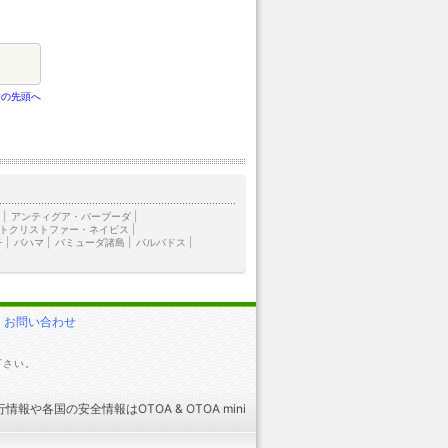
ジの先頭へ
ラ
|
アンティグア・バーブーダ
|
トクリストファー・ネイビス
|
チ
|
バハマ
|
バミューダ諸島
|
バルバドス
|
お問い合わせ
下さい。
行情報
や
各国の安全情報
はOTOA &
OTOA mini