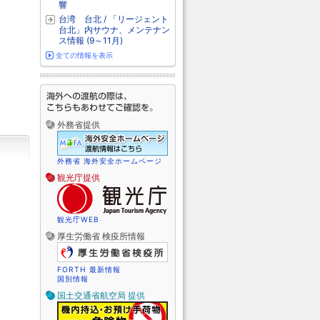
響
台湾 台北 / 「リージェント
台北」内サウナ、メンテナン
ス情報 (9～11月)
全ての情報を表示
外務省提供
外務省 海外安全ホームページ
観光庁提供
観光庁WEB
厚生労働省 検疫所情報
FORTH 最新情報
国別情報
国土交通省航空局 提供