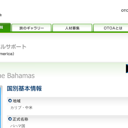
カリブ・中米
バハマ国