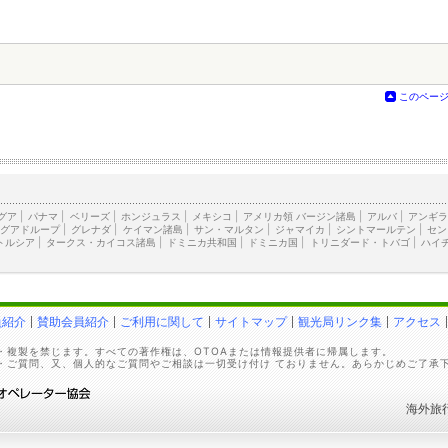
このペー
グア
|
パナマ
|
ベリーズ
|
ホンジュラス
|
メキシコ
|
アメリカ領 バージン諸島
|
アルバ
|
アンギ
グアドループ
|
グレナダ
|
ケイマン諸島
|
サン・マルタン
|
ジャマイカ
|
シントマールテン
|
セン
トルシア
|
タークス・カイコス諸島
|
ドミニカ共和国
|
ドミニカ国
|
トリニダード・トバゴ
|
ハイ
員紹介
賛助会員紹介
ご利用に関して
サイトマップ
観光局リンク集
アクセス
・複製を禁じます。すべての著作権は、OTOAまたは情報提供者に帰属します。
・ご質問、又、個人的なご質問やご相談は一切受け付け ておりません。あらかじめご了承
海外旅