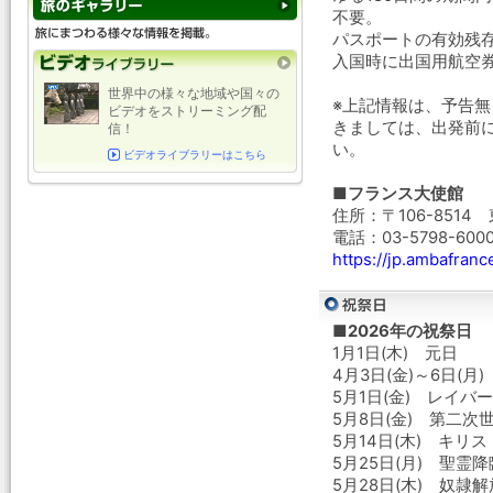
不要。
パスポートの有効残
入国時に出国用航空
世界中の様々な地域や国々の
※上記情報は、予告
ビデオをストリーミング配
きましては、出発前
信！
い。
ビデオライブラリーはこちら
■フランス大使館
住所：〒106-8514
電話：03-5798-600
https://jp.ambafranc
■2026年の祝祭日
1月1日(木) 元日
4月3日(金)～6日(月
5月1日(金) レイバ
5月8日(金) 第二
5月14日(木) キリ
5月25日(月) 聖霊
5月28日(木) 奴隷