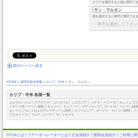
エリアを選択すると国が選択で
国を選択すると都市が選択でき
前のページへ戻る
HOME
›
都市別安全情報
›
カリブ・中米
›
サン・マルタン
カリブ・中米 各国一覧
エルサルバドル
|
グアテマラ
|
コスタリカ
|
ニカラグア
|
パナマ
|
ベリーズ
|
ホンジュラス
イギリス領 バージン諸島
|
キューバ
|
キュラソー
|
グアドループ
|
グレナダ
|
ケイマン諸
セントビンセントおよびグレナディーン諸島
|
セントルシア
|
タークス・カイコス諸島
|
ド
プエルトリコ
|
マルティニーク
|
モントセラト
OTOAとは
ツアーオペレーターとは
正会員紹介
賛助会員紹介
ご利用に関