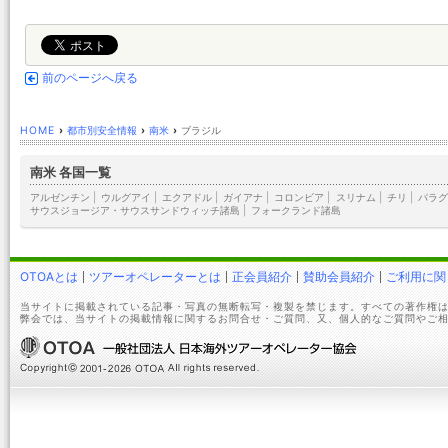
前のページへ戻る
HOME
›
都市別安全情報
›
南米
›
ブラジル
南米 各国一覧
アルゼンチン
|
ウルグアイ
|
エクアドル
|
ガイアナ
|
コロンビア
|
スリナム
|
チリ
|
パラグ
サウスジョージア・サウスサンドウィッチ諸島
|
フォークランド諸島
OTOAとは
ツアーオペレーターとは
正会員紹介
賛助会員紹介
ご利用に関
当サイトに掲載されている記事・写真の無断転写・複製を禁じます。すべての著作権は
弊会では、当サイトの掲載情報に関するお問合せ・ご質問、又、個人的なご質問やご相