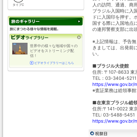
人の訪問、通過、商
タイプC
ブラジル入国時に入
ドに入国印を押す。
国する際に入国地点
の連邦警察支部に出
※上記情報は、予告
世界中の様々な地域や国々の
きましては、出発前
ビデオをストリーミング配
い。
信！
ビデオライブラリーはこちら
■ブラジル大使館
住所: 〒107-8633
TEL：03-3404-5211
https://www.gov.br/
※査証業務は総領事
■在東京ブラジル総
住所:〒141-0022
TEL: 03-5488-5451
https://www.gov.br/