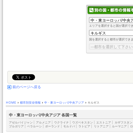
エリアを選択すると国が選択で
国を選択すると都市が選択でき
前のページへ戻る
HOME
›
都市別安全情報
›
中・東ヨーロッパ/中央アジア
›
キルギス
中・東ヨーロッパ/中央アジア 各国一覧
アゼルバイジャン
|
アルメニア
|
ウクライナ
|
ウズベキスタン
|
エストニア
|
カザフスタン
ブルガリア
|
ベラルーシ
|
ポーランド
|
モルドバ
|
ラトビア
|
リトアニア
|
ルーマニア
|
ロ