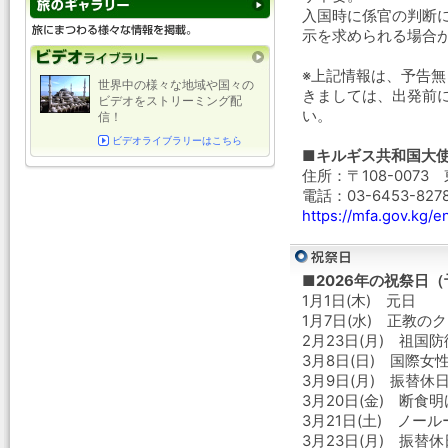
入国時に係官の判断
示を求められる場合
※上記情報は、予告
世界中の様々な地域や国々の
きましては、出発前
ビデオをストリーミング配
い。
信！
ビデオライブラリーはこちら
■キルギス共和国大
住所：〒108-0073
電話：03-6453-827
https://mfa.gov.kg/
■2026年の祝祭日
1月1日(木) 元日
1月7日(水) 正教の
2月23日(月) 祖国
3月8日(日) 国際女
3月9日(月) 振替休
3月20日(金) 断食
3月21日(土) ノー
3月23日(月) 振替休