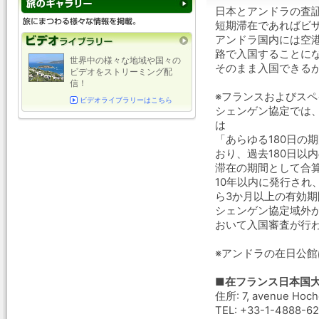
日本とアンドラの査証
短期滞在であればビ
アンドラ国内には空
路で入国することに
世界中の様々な地域や国々の
そのまま入国できる
ビデオをストリーミング配
信！
※フランスおよびス
ビデオライブラリーはこちら
シェンゲン協定では
は
「あらゆる180日の
おり、過去180日以
滞在の期間として合
10年以内に発行され
ら3か月以上の有効
シェンゲン協定域外
おいて入国審査が行
※アンドラの在日公
■在フランス日本国
住所: 7, avenue Hoche
TEL: +33-1-4888-6