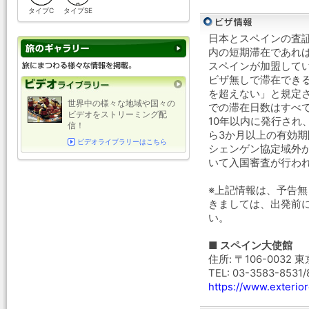
タイプC
タイプSE
日本とスペインの査証
内の短期滞在であれ
スペインが加盟して
ビザ無しで滞在できる
を超えない」と規定さ
世界中の様々な地域や国々の
での滞在日数はすべ
ビデオをストリーミング配
10年以内に発行され
信！
ら3か月以上の有効
ビデオライブラリーはこちら
シェンゲン協定域外
いて入国審査が行わ
※上記情報は、予告
きましては、出発前
い。
■ スペイン大使館
住所: 〒106-0032 
TEL: 03-3583-8531/
https://www.exterior