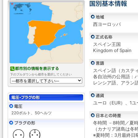
西ヨーロッパ
スペイン王国
Kingdom of Spain
スペイン語（カステ
下のプルダウンから都市を選択してください
各自治州の公用語：
レンシア語、アラン
ユーロ（EUR）、1ユ
220ボルト、50ヘルツ
冬時間 －8時間／夏時
（カナリア諸島は冬時
※夏時間：3月最終日