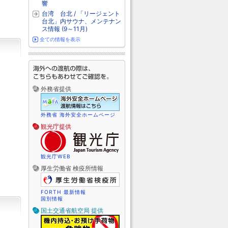
響
台湾 台北 / 「リージェント
台北」内サウナ、メンテナン
ス情報 (9～11月)
全ての情報を表示
外務省提供
外務省 海外安全ホームページ
観光庁提供
観光庁WEB
厚生労働省 検疫所情報
FORTH 最新情報
国別情報
国土交通省航空局 提供