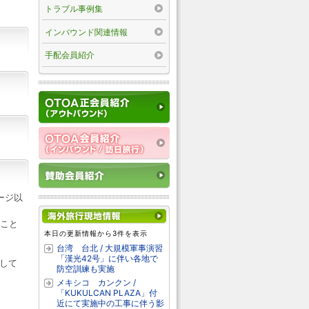
トラブル事例集
インバウンド関連情報
手配会員紹介
ージ以
ること
本日の更新情報から3件を表示
台湾 台北 / 大規模軍事演習
「漢光42号」に伴い各地で
して
防空訓練も実施
メキシコ カンクン /
「KUKULCAN PLAZA」付
近にて実施中の工事に伴う影