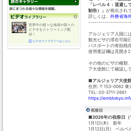
「レベル４：退避し
勧告）」
が発出され
詳しくは、
外務省海
--------------------
世界中の様々な地域や国々の
ビデオをストリーミング配
アルジェリア入国に
信！
観光ビザの滞在可能日
ビデオライブラリーはこちら
パスポートの有効残
使用査証欄は見開き
その他のビザの種類
ア大使館にて確認し
■アルジェリア大使
住所: 〒153-0062
TEL: 03-3711-2661
https://embtokyo.mf
■2026年の祝祭日
1月1日(木) 新年
1月12日(月) ベル