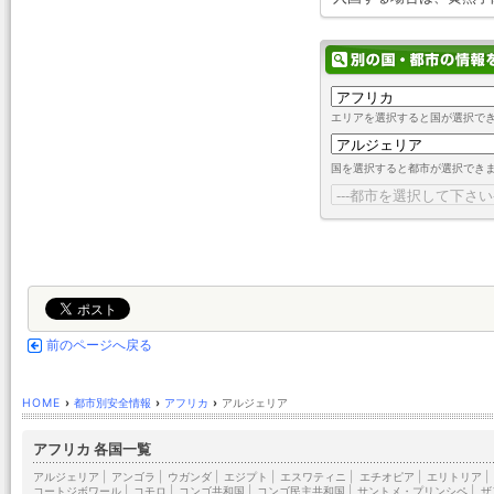
エリアを選択すると国が選択で
国を選択すると都市が選択でき
前のページへ戻る
HOME
›
都市別安全情報
›
アフリカ
›
アルジェリア
アフリカ 各国一覧
アルジェリア
|
アンゴラ
|
ウガンダ
|
エジプト
|
エスワティニ
|
エチオピア
|
エリトリア
|
コートジボワール
|
コモロ
|
コンゴ共和国
|
コンゴ民主共和国
|
サントメ・プリンシペ
|
ザ