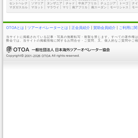
セントヘレナ
|
ソマリア
|
タンザニア
|
チャド
|
中央アフリカ
|
チュニジア
|
トーゴ
|
ナイ
マダガスカル
|
マヨット
|
マラウイ
|
マリ
|
南アフリカ
|
南スーダン
|
モーリシャス
|
モー
OTOAとは
ツアーオペレーターとは
正会員紹介
賛助会員紹介
ご利用に関
当サイトに掲載されている記事・写真の無断転写・複製を禁じます。すべての著作権は
弊会では、当サイトの掲載情報に関するお問合せ・ご質問、又、個人的なご質問やご相