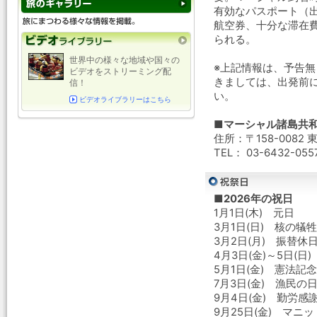
有効なパスポート（
航空券、十分な滞在費
られる。
世界中の様々な地域や国々の
※上記情報は、予告
ビデオをストリーミング配
きましては、出発前
信！
い。
ビデオライブラリーはこちら
■マーシャル諸島共
住所：〒158-0082
TEL： 03-6432-055
■2026年の祝日
1月1日(木) 元日
3月1日(日) 核の犠
3月2日(月) 振替休
4月3日(金)～5日(日
5月1日(金) 憲法記
7月3日(金) 漁民の
9月4日(金) 勤労感
9月25日(金) マニ