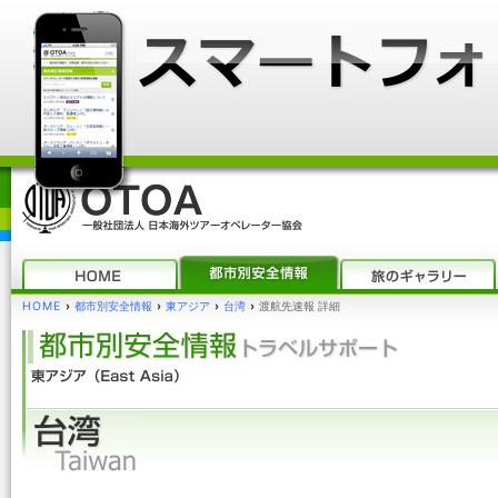
HOME
›
都市別安全情報
›
東アジア
›
台湾
›
渡航先速報 詳細