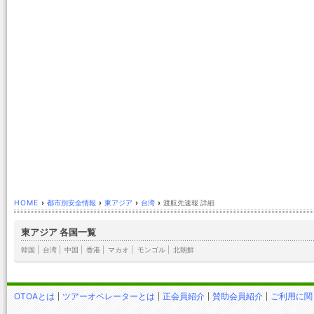
HOME
›
都市別安全情報
›
東アジア
›
台湾
›
渡航先速報 詳細
東アジア 各国一覧
韓国
|
台湾
|
中国
|
香港
|
マカオ
|
モンゴル
|
北朝鮮
OTOAとは
ツアーオペレーターとは
正会員紹介
賛助会員紹介
ご利用に関