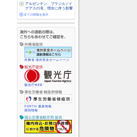
アルゼンチン、ブラジル / イ
グアスの滝、増水に伴う影響
全ての情報を表示
外務省提供
外務省 海外安全ホームページ
観光庁提供
観光庁WEB
厚生労働省 検疫所情報
FORTH 最新情報
国別情報
国土交通省航空局 提供