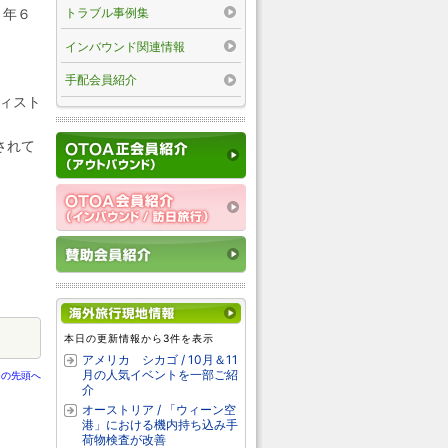
トラブル事例集
３年６
インバウンド関連情報
手配会員紹介
ティスト
されて
本日の更新情報から3件を表示
アメリカ シカゴ / 10月＆11
月の人気イベントを一部ご紹
ジの先頭へ
介
オーストリア / 「ウィーン空
港」における機内持ち込み手
荷物検査が改善