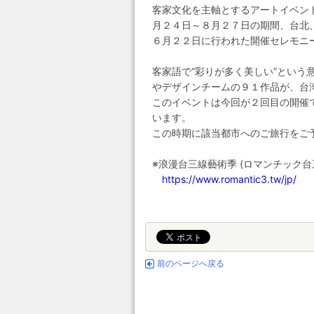
客家文化を主軸とするアートイベン
月２４日～８月２７日の期間、台北
６月２２日に行われた開催セレモニ
客家語で“彩りが多く美しい”という
やデザインチームの９１作品が、台
このイベントは今回が２回目の開催
います。
この時期に該当都市へのご旅行をご
※浪漫台三線藝術季 (ロマンチック台
https://www.romantic3.tw/jp/
前のページへ戻る