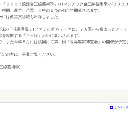
ト「２０２３浪漫台三線藝術季」(ロマンチック台三線芸術季)が２０２
、桃園、新竹、苗栗、台中の５つの都市で開催されます。
ーには蔡英文総統も出席しました。
意味の「花啦嗶啵」(ファラビボ)をテーマに、７ヵ国から集まったアー
湾を縦断する「台三線」沿いに展示されます。
で、また今年８月には桃園にて第１回「世界客家博覧会」の開催が予定
予定の方は、是非ご覧ください。
三線芸術季)
このペー