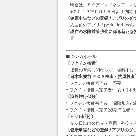
料金は、５０万インドネシア・ルピア(
※２０２２年９月１５日より訪問目
〔健康申告などの登録 / アプリのダ
入国前のアプリ「pedulilindun
〔現在の水際対策強化に係る新たな
青
■ シンガポール
〔ワクチン接種〕
接種の有無に関わらず、隔離不要
〔日本出発前 ＰＣＲ検査・抗原検査
* ワクチン接種完了者: 不要
* ワクチン接種未完了者: 要 (日本
〔海外旅行保険〕
* ワクチン接種完了者: 保険加入の
* ワクチン接種未完了(短期滞在者)
〔ビザ(査証)〕
３０日以内の観光・商用・外交・
〔健康申告などの登録 / アプリのダ