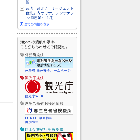
響
台湾 台北 / 「リージェント
台北」内サウナ、メンテナン
ス情報 (9～11月)
全ての情報を表示
外務省提供
外務省 海外安全ホームページ
観光庁提供
観光庁WEB
厚生労働省 検疫所情報
FORTH 最新情報
国別情報
国土交通省航空局 提供