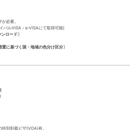
ザが必要。
ルVISA・e-VISAにて取得可能)
ウンロード〕
措置に基づく国・地域の色分け区分〕
離
〕
別到着ビザ(VOA)有。