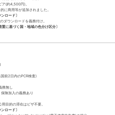
約4,500円)。
的に商用等が追加されました。
ウンロード〕
gi」のダウンロードを義務付け。
措置に基づく国・地域の色分け区分〕
〕
出国前2日内のPCR検査)
義務無し
: 保険加入の義務あり
公用目的の滞在はビザ不要。
ウンロード〕