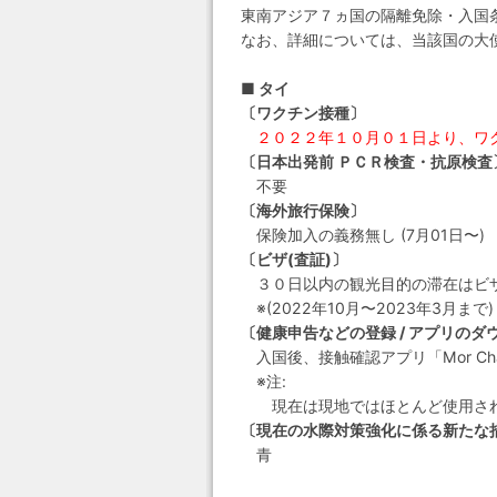
東南アジア７ヵ国の隔離免除・入国
なお、詳細については、当該国の大
■ タイ
〔ワクチン接種〕
２０２２年１０月０１日より、ワ
〔日本出発前 ＰＣＲ検査・抗原検査
不要
〔海外旅行保険〕
保険加入の義務無し (7月01日〜)
〔ビザ(査証)〕
３０日以内の観光目的の滞在はビ
※(2022年10月〜2023年3月ま
〔健康申告などの登録 / アプリのダ
入国後、接触確認アプリ「Mor Ch
※注:
現在は現地ではほとんど使用されて
〔現在の水際対策強化に係る新たな
青