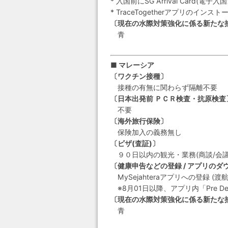
* 入国前にSG Arrival Card(電子入
* TraceTogetherアプリのインスト
〔現在の水際対策強化に係る新たな
青
■ マレーシア
〔ワクチン接種〕
接種の有無に関わらず隔離不要
〔日本出発前 ＰＣＲ検査・抗原検査
不要
〔海外旅行保険〕
保険加入の義務無し
〔ビザ(査証)〕
９０日以内の観光・業務(商談/会議
〔健康申告などの登録 / アプリのダ
MySejahteraアプリへの登録 
※8月01日以降、アプリ内「Pre Dep
〔現在の水際対策強化に係る新たな
青