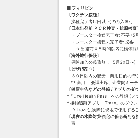
■ フィリピン
〔ワクチン接種〕
接種完了者(2回以上)のみ入国可
〔日本出発前 ＰＣＲ検査・抗原検査
・ブースター接種完了者: 不要 (5月
・ブースター接種未完了者: 必要
→ 出発前４８時間以内に検体採
〔海外旅行保険〕
保険加入の義務無し (5月30日〜)
〔ビザ(査証)〕
３０日以内の観光・商用目的の滞
** 商用: 会議出席、企業間ミー
〔健康申告などの登録 / アプリのダ
*「One Health Pass」への登録
* 接触追跡アプリ「Traze」のダウ
→ Trazeは実際に現地で使用す
〔現在の水際対策強化に係る新たな
青