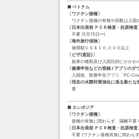
■ ベトナム
〔ワクチン接種〕
ワクチン接種の有無や回数は入国
〔日本出発前 ＰＣＲ検査・抗原検査
不要 (5月15日〜)
〔海外旅行保険〕
補償額ＵＳ＄１０,０００以上
〔ビザ(査証)〕
旅券の種類及び入国目的にかかわら
〔健康申告などの登録 / アプリのダ
入国後、医療申告アプリ「PC-Co
〔現在の水際対策強化に係る新たな
黄
■ カンボジア
〔ワクチン接種〕
接種の有無に関わらず、隔離不要 (7
〔日本出発前 ＰＣＲ検査・抗原検査
不要 (ワクチン接種有無に関わらず