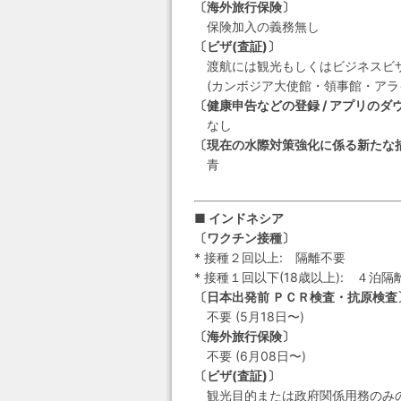
〔海外旅行保険〕
保険加入の義務無し
〔ビザ(査証)〕
渡航には観光もしくはビジネスビ
(カンボジア大使館・領事館・アライバ
〔健康申告などの登録 / アプリのダ
なし
〔現在の水際対策強化に係る新たな
青
■ インドネシア
〔ワクチン接種〕
* 接種２回以上: 隔離不要
* 接種１回以下(18歳以上): ４泊隔
〔日本出発前 ＰＣＲ検査・抗原検査
不要 (5月18日〜)
〔海外旅行保険〕
不要 (6月08日〜)
〔ビザ(査証)〕
観光目的または政府関係用務のみの特