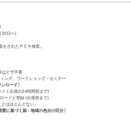
〕
30日〜)
取をされたＰＣＲ検査。
在はビザ不要
ティング、ワークショップ・セミナー
ウンロード〕
 (フライト出発の24時間前まで)
ンロードと登録 (出発前まで)
ることはほとんどない。
措置に基づく国・地域の色分け区分〕