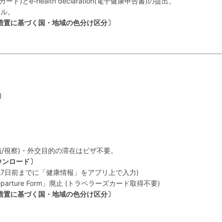
国カード)とe-health declaration(電子健康申告書)の提出。
ール。
措置に基づく国・地域の色分け区分〕
〕
/視察)・外交目的の滞在はビザ不要。
ウンロード〕
(渡航7日前までに「健康情報」をアプリ上で入力)
arture Form」廃止 (トラベラーズカード取得不要)
措置に基づく国・地域の色分け区分〕