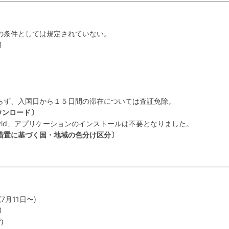
の条件としては規定されていない。
〕
ず、入国日から１５日間の滞在については査証免除。
ウンロード〕
vid」アプリケーションのインストールは不要となりました。
措置に基づく国・地域の色分け区分〕
月11日〜)
〕
)