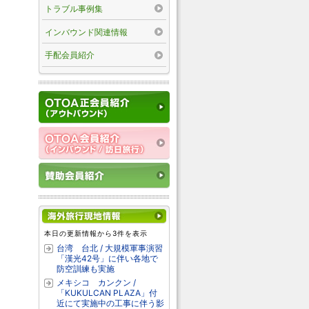
トラブル事例集
インバウンド関連情報
手配会員紹介
本日の更新情報から3件を表示
台湾 台北 / 大規模軍事演習
「漢光42号」に伴い各地で
防空訓練も実施
メキシコ カンクン /
「KUKULCAN PLAZA」付
近にて実施中の工事に伴う影