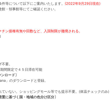
条件等について以下にご案内いたします。
(2022年9月29日現在)
使館・領事館等にてご確認ください。
クチン接種有無や回数など、入国制限が撤廃される。
〕
ザ不要。
で) 期間限定で４５日滞在可能
ウンロード〕
ana」のダウンロードと登録。
いない。ショッピングモール等でも提示不要。(体温チェックのみ)
措置に基づく国・地域の色分け区分〕