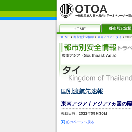
HOME
›
都市別安全情報
›
東南アジア
›
タイ
›
渡航
東南アジア / アジア7ヵ国
掲載日時：
2022年09月30日
前のページへ戻る