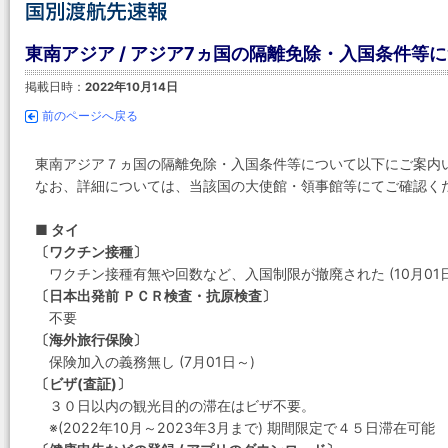
東南アジア / アジア7ヵ国の隔離免除・入国条件等
掲載日時：
2022年10月14日
前のページへ戻る
東南アジア７ヵ国の隔離免除・入国条件等について以下にご案内
なお、詳細については、当該国の大使館・領事館等にてご確認く
■ タイ
〔ワクチン接種〕
ワクチン接種有無や回数など、入国制限が撤廃された (10月01日
〔日本出発前 ＰＣＲ検査・抗原検査〕
不要
〔海外旅行保険〕
保険加入の義務無し (7月01日～)
〔ビザ(査証)〕
３０日以内の観光目的の滞在はビザ不要。
※(2022年10月～2023年3月まで) 期間限定で４５日滞在可能