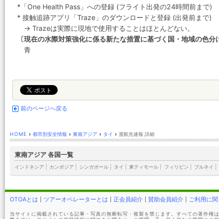
*「One Health Pass」への登録 (フライト出発の24時間前まで)
* 接触追跡アプリ「Traze」のダウンロードと登録 (出発前まで)
→ Trazeは実際に現地で使用することはほとんどない。
〔現在の水際対策強化に係る新たな措置に基づく国・地域の色分
青
前のページへ戻る
HOME
›
都市別安全情報
›
東南アジア
›
タイ
›
渡航先速報 詳細
東南アジア 各国一覧
インドネシア
|
カンボジア
|
シンガポール
|
タイ
|
東ティモール
|
フィリピン
|
ブルネイ
|
OTOAとは
ツアーオペレーターとは
正会員紹介
賛助会員紹介
ご利用に関
当サイトに掲載されている記事・写真の無断転写・複製を禁じます。すべての著作権は