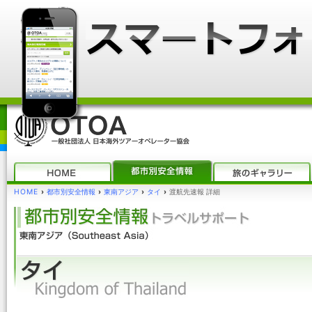
HOME
›
都市別安全情報
›
東南アジア
›
タイ
›
渡航先速報 詳細