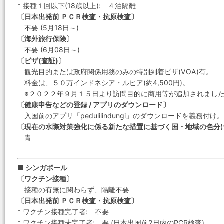
* 接種１回以下(18歳以上): ４泊隔離
〔日本出発前 ＰＣＲ検査・抗原検査〕
不要 (5月18日～)
〔海外旅行保険〕
不要 (6月08日～)
〔ビザ(査証)〕
観光目的または政府関係用務のみの特別到着ビザ(VOA)有。
料金は、５０万インドネシア・ルピア(約4,500円)。
※２０２２年９月１５日より訪問目的に商用等が追加されまし
〔健康申告などの登録 / アプリのダウンロード〕
入国前のアプリ「pedulilindungi」のダウンロードを義務付け。
〔現在の水際対策強化に係る新たな措置に基づく国・地域の色分
青
■ シンガポール
〔ワクチン接種〕
接種の有無に関わらず、隔離不要
〔日本出発前 ＰＣＲ検査・抗原検査〕
* ワクチン接種完了者: 不要
* ワクチン接種未完了者: 要 (日本出国前2日内のPCR検査)