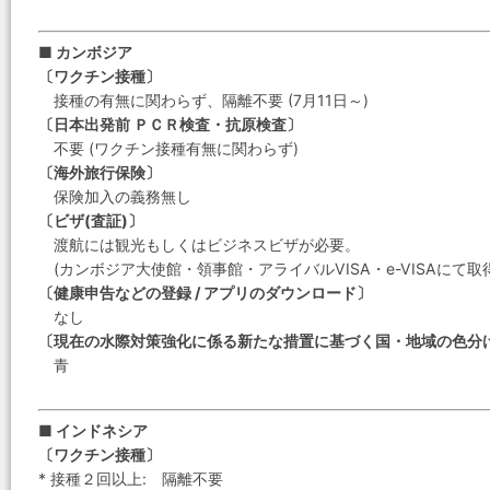
■ カンボジア
〔ワクチン接種〕
接種の有無に関わらず、隔離不要 (7月11日～)
〔日本出発前 ＰＣＲ検査・抗原検査〕
不要 (ワクチン接種有無に関わらず)
〔海外旅行保険〕
保険加入の義務無し
〔ビザ(査証)〕
渡航には観光もしくはビジネスビザが必要。
(カンボジア大使館・領事館・アライバルVISA・e-VISAにて取
〔健康申告などの登録 / アプリのダウンロード〕
なし
〔現在の水際対策強化に係る新たな措置に基づく国・地域の色分
青
■ インドネシア
〔ワクチン接種〕
* 接種２回以上: 隔離不要