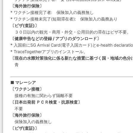
〔海外旅行保険〕
* ワクチン接種完了者: 保険加入の義務無し
* ワクチン接種未完了(短期滞在者): 保険加入の義務あり
〔ビザ(査証)〕
３０日以内の観光・商用・外交・公用目的の滞在はビザ不要。
〔健康申告などの登録 / アプリのダウンロード〕
* 入国前にSG Arrival Card(電子入国カード)とe-health decla
* TraceTogetherアプリのインストール。
〔現在の水際対策強化に係る新たな措置に基づく国・地域の色分
青
■ マレーシア
〔ワクチン接種〕
接種の有無に関わらず隔離不要
〔日本出発前 ＰＣＲ検査・抗原検査〕
不要
〔海外旅行保険〕
保険加入の義務無し
〔ビザ(査証)〕