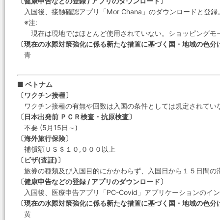
〔健康申告などの登録 / アプリのダウンロード〕
入国後、接触確認アプリ「Mor Chana」のダウンロードと登録
※注:
現在は現地ではほとんど使用されていない。ショッピングモール
〔現在の水際対策強化に係る新たな措置に基づく国・地域の色分
青
■ ベトナム
〔ワクチン接種〕
ワクチン接種の有無や回数は入国の条件としては規定されてい
〔日本出発前 ＰＣＲ検査・抗原検査〕
不要 (5月15日～)
〔海外旅行保険〕
補償額ＵＳ＄１０,０００以上
〔ビザ(査証)〕
旅券の種類及び入国目的にかかわらず、入国日から１５日間の
〔健康申告などの登録 / アプリのダウンロード〕
入国後、医療申告アプリ「PC-Covid」アプリケーションのイ
〔現在の水際対策強化に係る新たな措置に基づく国・地域の色分
黄