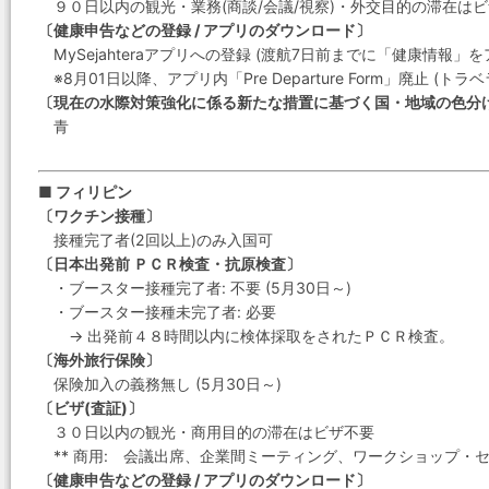
９０日以内の観光・業務(商談/会議/視察)・外交目的の滞在は
〔健康申告などの登録 / アプリのダウンロード〕
MySejahteraアプリへの登録 (渡航7日前までに「健康情報」
※8月01日以降、アプリ内「Pre Departure Form」廃止 (ト
〔現在の水際対策強化に係る新たな措置に基づく国・地域の色分
青
■ フィリピン
〔ワクチン接種〕
接種完了者(2回以上)のみ入国可
〔日本出発前 ＰＣＲ検査・抗原検査〕
・ブースター接種完了者: 不要 (5月30日～)
・ブースター接種未完了者: 必要
→ 出発前４８時間以内に検体採取をされたＰＣＲ検査。
〔海外旅行保険〕
保険加入の義務無し (5月30日～)
〔ビザ(査証)〕
３０日以内の観光・商用目的の滞在はビザ不要
** 商用: 会議出席、企業間ミーティング、ワークショップ・
〔健康申告などの登録 / アプリのダウンロード〕