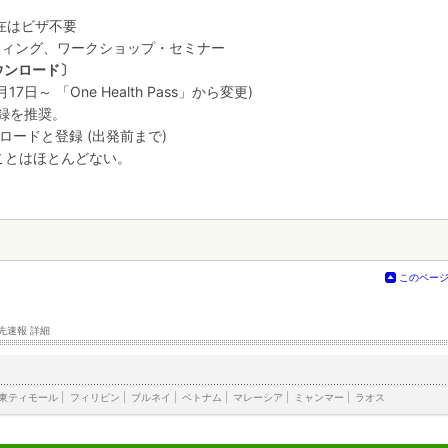
在はビザ不要
ティング、ワークショップ・セミナー
ウンロード〕
月17日～ 「One Health Pass」から変更)
録を推奨。
ンロードと登録 (出発前まで)
ることはほとんどない。
このペー
先速報 詳細
東ティモール
|
フィリピン
|
ブルネイ
|
ベトナム
|
マレーシア
|
ミャンマー
|
ラオス