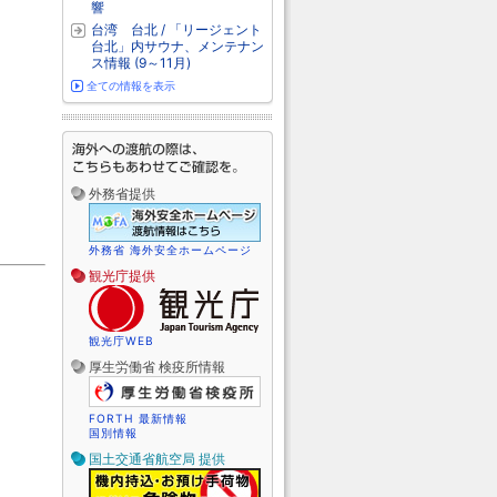
響
台湾 台北 / 「リージェント
台北」内サウナ、メンテナン
ス情報 (9～11月)
全ての情報を表示
外務省提供
外務省 海外安全ホームページ
観光庁提供
観光庁WEB
厚生労働省 検疫所情報
FORTH 最新情報
国別情報
国土交通省航空局 提供