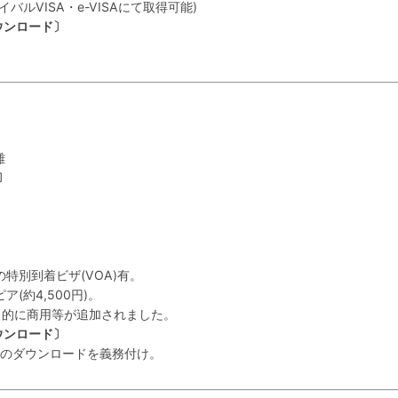
ルVISA・e-VISAにて取得可能)
ウンロード〕
離
〕
別到着ビザ(VOA)有。
約4,500円)。
的に商用等が追加されました。
ウンロード〕
gi」のダウンロードを義務付け。