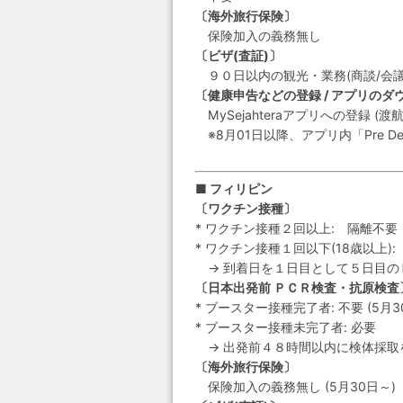
〔海外旅行保険〕
保険加入の義務無し
〔ビザ(査証)〕
９０日以内の観光・業務(商談/会議
〔健康申告などの登録 / アプリのダ
MySejahteraアプリへの登録 
※8月01日以降、アプリ内「Pre Dep
■ フィリピン
〔ワクチン接種〕
* ワクチン接種２回以上: 隔離不要
* ワクチン接種１回以下(18歳以上)
→ 到着日を１日目として５日目の
〔日本出発前 ＰＣＲ検査・抗原検査
* ブースター接種完了者: 不要 (5月3
* ブースター接種未完了者: 必要
→ 出発前４８時間以内に検体採取
〔海外旅行保険〕
保険加入の義務無し (5月30日～)