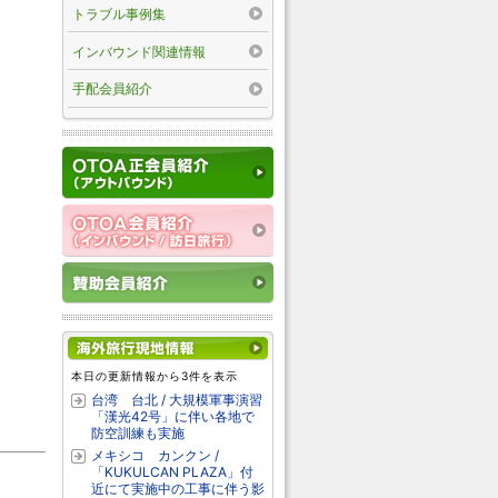
トラブル事例集
インバウンド関連情報
手配会員紹介
本日の更新情報から3件を表示
台湾 台北 / 大規模軍事演習
「漢光42号」に伴い各地で
防空訓練も実施
メキシコ カンクン /
「KUKULCAN PLAZA」付
近にて実施中の工事に伴う影