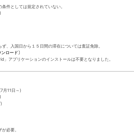
の条件としては規定されていない。
〕
ず、入国日から１５日間の滞在については査証免除。
ウンロード〕
vid」アプリケーションのインストールは不要となりました。
月11日～)
〕
)
ザが必要。