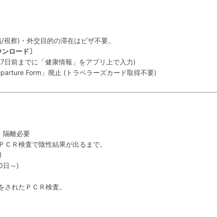
/視察)・外交目的の滞在はビザ不要。
ウンロード〕
(渡航7日前までに「健康情報」をアプリ上で入力)
arture Form」廃止 (トラベラーズカード取得不要)
: 隔離必要
ＰＣＲ検査で陰性結果が出るまで。
〕
0日～)
をされたＰＣＲ検査。