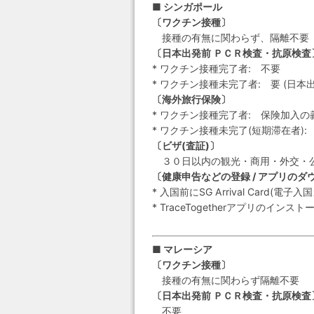
■ シンガポール
〔ワクチン接種〕
接種の有無に関わらず、隔離不要
〔日本出発前 ＰＣＲ検査・抗原検査
* ワクチン接種完了者: 不要
* ワクチン接種未完了者: 要 (日本
〔海外旅行保険〕
* ワクチン接種完了者: 保険加入の
* ワクチン接種未完了(短期滞在者)
〔ビザ(査証)〕
３０日以内の観光・商用・外交・
〔健康申告などの登録 / アプリのダ
* 入国前にSG Arrival Card(電子入
* TraceTogetherアプリのインスト
■ マレーシア
〔ワクチン接種〕
接種の有無に関わらず隔離不要
〔日本出発前 ＰＣＲ検査・抗原検査
不要