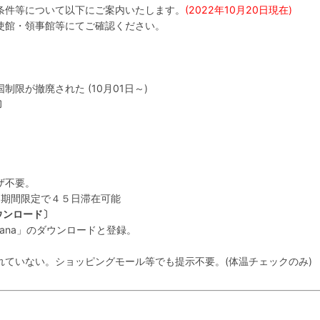
条件等について以下にご案内いたします。
(2022年10月20日現在)
使館・領事館等にてご確認ください。
限が撤廃された (10月01日～)
〕
ザ不要。
で) 期間限定で４５日滞在可能
ウンロード〕
ana」のダウンロードと登録。
いない。ショッピングモール等でも提示不要。(体温チェックのみ)