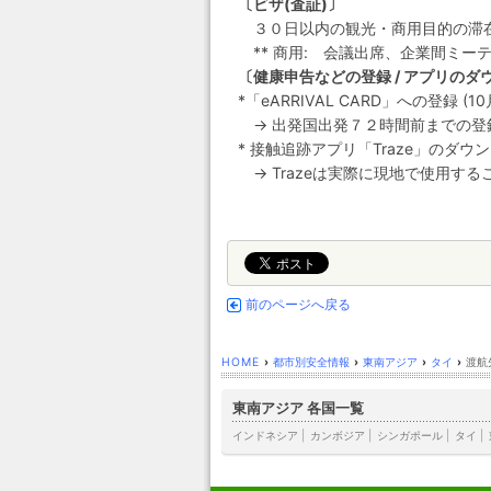
〔ビザ(査証)〕
３０日以内の観光・商用目的の滞
** 商用: 会議出席、企業間ミー
〔健康申告などの登録 / アプリのダ
*「eARRIVAL CARD」への登録 (10
→ 出発国出発７２時間前までの登
* 接触追跡アプリ「Traze」のダウ
→ Trazeは実際に現地で使用す
前のページへ戻る
HOME
›
都市別安全情報
›
東南アジア
›
タイ
›
渡航
東南アジア 各国一覧
インドネシア
|
カンボジア
|
シンガポール
|
タイ
|