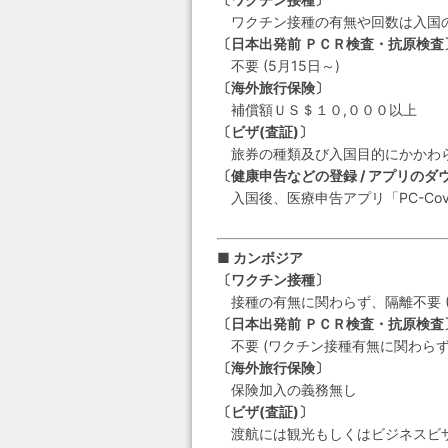
ワクチン接種の有無や回数は入国
〔日本出発前 ＰＣＲ検査・抗原検査
不要 (5月15日～)
〔海外旅行保険〕
補償額ＵＳ＄１０,０００以上
〔ビザ(査証)〕
旅券の種類及び入国目的にかかわら
〔健康申告などの登録 / アプリのダ
入国後、医療申告アプリ「PC-Co
■ カンボジア
〔ワクチン接種〕
接種の有無に関わらず、隔離不要 (7
〔日本出発前 ＰＣＲ検査・抗原検査
不要 (ワクチン接種有無に関わらず
〔海外旅行保険〕
保険加入の義務無し
〔ビザ(査証)〕
渡航には観光もしくはビジネスビ