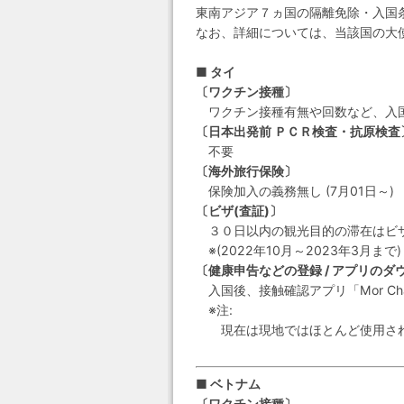
東南アジア７ヵ国の隔離免除・入国
なお、詳細については、当該国の大
■ タイ
〔ワクチン接種〕
ワクチン接種有無や回数など、入国制
〔日本出発前 ＰＣＲ検査・抗原検査
不要
〔海外旅行保険〕
保険加入の義務無し (7月01日～)
〔ビザ(査証)〕
３０日以内の観光目的の滞在はビ
※(2022年10月～2023年3月ま
〔健康申告などの登録 / アプリのダ
入国後、接触確認アプリ「Mor Ch
※注:
現在は現地ではほとんど使用されて
■ ベトナム
〔ワクチン接種〕