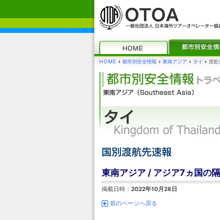
HOME
›
都市別安全情報
›
東南アジア
›
タイ
›
渡航
東南アジア / アジア7ヵ国
掲載日時：
2022年10月28日
前のページへ戻る