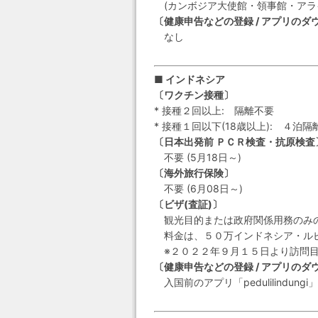
(カンボジア大使館・領事館・アライバ
〔健康申告などの登録 / アプリのダ
なし
■ インドネシア
〔ワクチン接種〕
* 接種２回以上: 隔離不要
* 接種１回以下(18歳以上): ４泊隔
〔日本出発前 ＰＣＲ検査・抗原検査
不要 (5月18日～)
〔海外旅行保険〕
不要 (6月08日～)
〔ビザ(査証)〕
観光目的または政府関係用務のみの特
料金は、５０万インドネシア・ルピア(
※２０２２年９月１５日より訪問目
〔健康申告などの登録 / アプリのダ
入国前のアプリ「pedulilindun