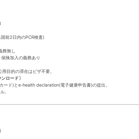
〕
出国前2日内のPCR検査)
義務無し
: 保険加入の義務あり
公用目的の滞在はビザ不要。
ウンロード〕
国カード)とe-health declaration(電子健康申告書)の提出。
ール。
〕