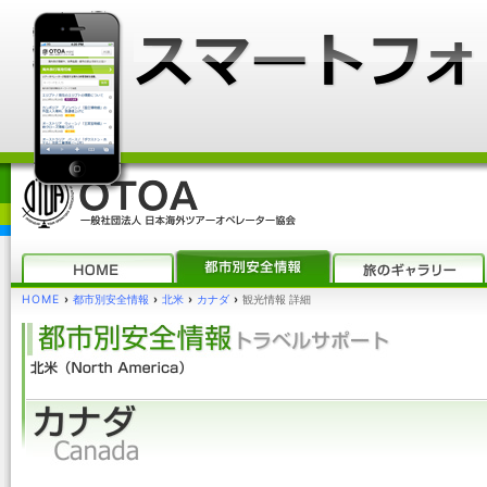
HOME
›
都市別安全情報
›
北米
›
カナダ
›
観光情報 詳細