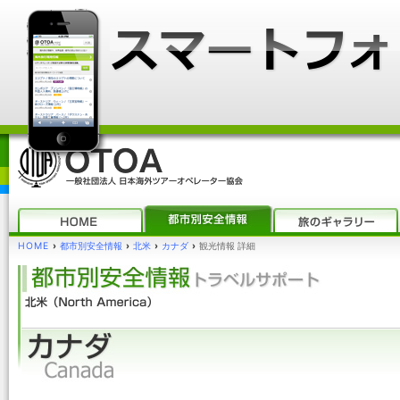
HOME
›
都市別安全情報
›
北米
›
カナダ
›
観光情報 詳細