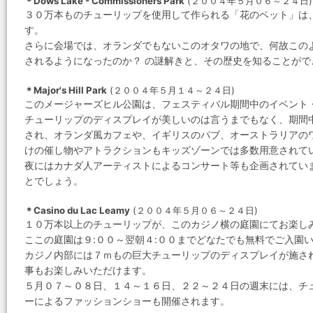
＊Dows Lake - Commissioners Park
(２００４年５月０６～２４日)
３０万本ものチューリップを使用して作られる「花のベット」は
す。
さらに会場では、オランダでもないこのオタワの地で、何故この
されるようになったのか？ の謎解きと、その歴史を知ることがで
＊Major's Hill Park
(２００４年５月１４～２４日)
このメージャーズヒル公園は、フェスティバル期間中のイベント
チューリップのディスプレイが美しいのは言うまでもなく、期間
され、オランダ風カフェや、イギリスのパブ、オーストラリアの
けの催し物やアトラクションもキッズゾーンでは多数用意されて
夜にはカナダ人アーティストによるコンサート等も企画されてい
とでしょう。
＊Casino du Lac Leamy
(２００４年５月０６～２４日)
１０万本以上のチューリップが、このカジノ横の庭園にてお楽し
ここの庭園は９:００～翌朝４:００までどなたでも無料でご入園
カジノ内部には７ｍもの巨大チューリップのディスプレイが施さ
事もお楽しみいただけます。
５月０７～０８日、１４～１６日、２２～２４日の週末には、チ
ーによるファッションショーも開催されます。