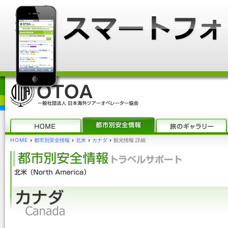
HOME
›
都市別安全情報
›
北米
›
カナダ
›
観光情報 詳細