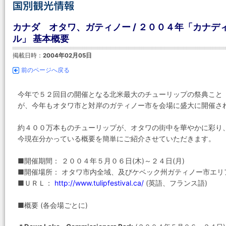
カナダ オタワ、ガティノー / ２００４年「カナ
ル」 基本概要
掲載日時：
2004年02月05日
前のページへ戻る
今年で５２回目の開催となる北米最大のチューリップの祭典こと
が、今年もオタワ市と対岸のガティノー市を会場に盛大に開催さ
約４００万本ものチューリップが、オタワの街中を華やかに彩り
今現在分かっている概要を簡単にご紹介させていただきます。
■開催期間： ２００４年５月０６日(木)～２４日(月)
■開催場所： オタワ市内全域、及びケベック州ガティノー市エリ
■ＵＲＬ：
http://www.tulipfestival.ca/
(英語、フランス語)
■概要 (各会場ごとに)