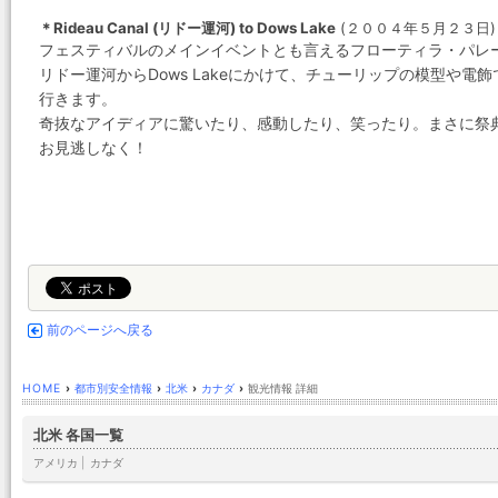
＊Rideau Canal (リドー運河) to Dows Lake
(２００４年５月２３日)
フェスティバルのメインイベントとも言えるフローティラ・パレ
リドー運河からDows Lakeにかけて、チューリップの模型や
行きます。
奇抜なアイディアに驚いたり、感動したり、笑ったり。まさに祭
お見逃しなく！
前のページへ戻る
HOME
›
都市別安全情報
›
北米
›
カナダ
›
観光情報 詳細
北米 各国一覧
アメリカ
|
カナダ