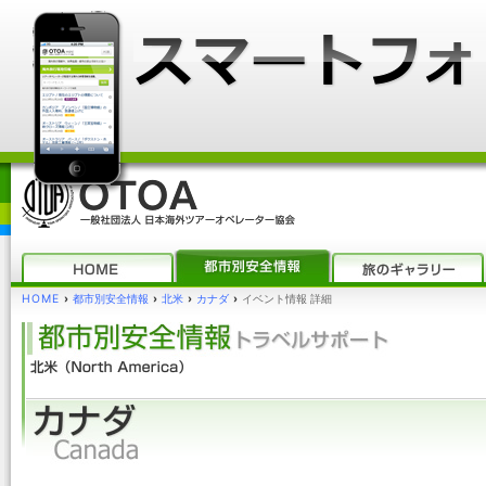
HOME
›
都市別安全情報
›
北米
›
カナダ
›
イベント情報 詳細