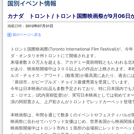
カナダ トロント / トロント国際映画祭が9月06日
掲載日時：
2012年07月31日
前のページへ戻る
トロント国際映画際(Toronto International Film Fest
ダ・オンタリオ州トロントにて開催されます。
来場者数３０万人を超える、アカデミー賞前哨戦ともいわれる北
があり、映画祭開催中は３００以上もの作品が上映されます。本
ルズ・チョイス・アワード」(観客賞)が最高賞にあたり、過去に
「座頭市」がピープルズ・チョイス最優秀賞を受賞しています。
今年は日本映画の出品も多数予定されており、特に日本国内でも
エ・ロマエ」(武内英樹監督)が、実写日本映画としては初めてオ
演の阿部寛さん、上戸彩さんがトロントでレッドカーペット登壇
本映画祭は、年間を通じて数多くのイベントやフェスティバルが
映画祭に合わせてハリウッド女優はじめ、世界各国から映画関係
映画祭開催中はトロント市内１１箇所の会場前にレッドカーペッ