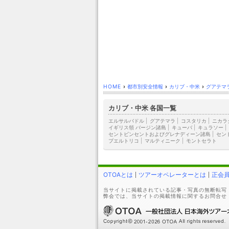
HOME
›
都市別安全情報
›
カリブ・中米
›
グアテマ
カリブ・中米 各国一覧
エルサルバドル
|
グアテマラ
|
コスタリカ
|
ニカラ
イギリス領 バージン諸島
|
キューバ
|
キュラソー
|
セントビンセントおよびグレナディーン諸島
|
セン
プエルトリコ
|
マルティニーク
|
モントセラト
OTOAとは
ツアーオペレーターとは
正会
当サイトに掲載されている記事・写真の無断転写
弊会では、当サイトの掲載情報に関するお問合せ