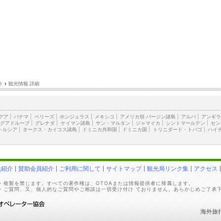
ラ
›
観光情報 詳細
グア
|
パナマ
|
ベリーズ
|
ホンジュラス
|
メキシコ
|
アメリカ領 バージン諸島
|
アルバ
|
アンギ
グアドループ
|
グレナダ
|
ケイマン諸島
|
サン・マルタン
|
ジャマイカ
|
シントマールテン
|
セン
トルシア
|
タークス・カイコス諸島
|
ドミニカ共和国
|
ドミニカ国
|
トリニダード・トバゴ
|
ハイ
員紹介
賛助会員紹介
ご利用に関して
サイトマップ
観光局リンク集
アクセス
・複製を禁じます。すべての著作権は、OTOAまたは情報提供者に帰属します。
・ご質問、又、個人的なご質問やご相談は一切受け付け ておりません。あらかじめご了承
海外旅