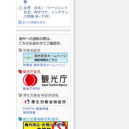
響
台湾 台北 / 「リージェント
台北」内サウナ、メンテナン
ス情報 (9～11月)
全ての情報を表示
外務省提供
外務省 海外安全ホームページ
観光庁提供
観光庁WEB
厚生労働省 検疫所情報
FORTH 最新情報
国別情報
国土交通省航空局 提供