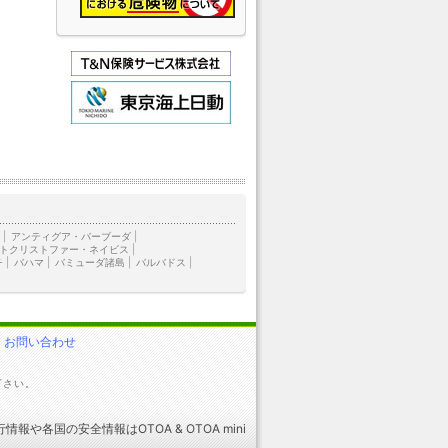
ラ
|
アンティグア・バーブーダ
|
トクリストファー・ネイビス
|
チ
|
バハマ
|
バミューダ諸島
|
バルバドス
|
お問い合わせ
下さい。
行情報
や
各国の安全情報
はOTOA &
OTOA mini