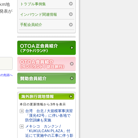
トラブル事例集
km地
発表が
インバウンド関連情報
手配会員紹介
ジの先頭へ
本日の更新情報から3件を表示
台湾 台北 / 大規模軍事演習
「漢光42号」に伴い各地で
防空訓練も実施
メキシコ カンクン /
「KUKULCAN PLAZA」付
近にて実施中の工事に伴う影