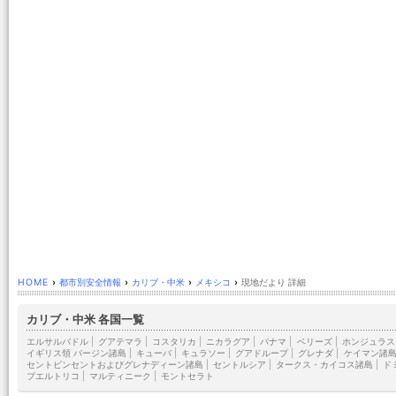
HOME
›
都市別安全情報
›
カリブ・中米
›
メキシコ
›
現地だより 詳細
カリブ・中米 各国一覧
エルサルバドル
|
グアテマラ
|
コスタリカ
|
ニカラグア
|
パナマ
|
ベリーズ
|
ホンジュラス
イギリス領 バージン諸島
|
キューバ
|
キュラソー
|
グアドループ
|
グレナダ
|
ケイマン諸
セントビンセントおよびグレナディーン諸島
|
セントルシア
|
タークス・カイコス諸島
|
ド
プエルトリコ
|
マルティニーク
|
モントセラト