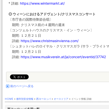
* 詳細:
https://www.wintermarkt.at/
◎ ウィーンにおけるアドヴェント/クリスマスコンサート
〔市庁舎の国際待降節合唱〕
期間: クリスマス前の４週間の週末
〔コンツェルトハウスのクリスマス・イン・ウィーン〕
期間: １２月２１日
詳細:
https://www.christmasinvienna.com/
〔シュタットハレのロイヤル・クリスマスガラ (サラ・ブライトマ
期間: １２月２１日
詳細:
https://www.musikverein.at/ja/concert/eventid/37742
前のページへ戻る
HOME
›
都市別安全情報
›
西ヨーロッパ
›
オーストリア
›
イベント情報 詳細