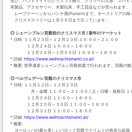
並び、ハンドメイドのクリスマス飾り、クリッペの人形、スパイ
革製品、アクセサリー、木製玩具、手工芸品などが売られます。
レープクーヘンからパンチ酒(Punsch)まで、オーストリアの
クリスマスツリーは１月０６日まで立っています。
◎ シェーンブルン宮殿前のクリスマス市 / 新年のマーケット
* 日時: １１月２３日～１２月２３日 １０:００～２１:００
１２月２４日 １０:００～１６:００
１２月２５日～１月０５日 １０:００～１８:００
* 詳細:
https://www.weihnachtsmarkt.co.at/
* 概要: 世界遺産シェーンブルン宮殿前庭で行われます。宮殿の
◎ ベルヴェデーレ宮殿のクリスマス市
* 日時: １１月２２日～１２月２３日
月～金曜 １１:００～２１:００ / 土～日曜・祝祭日 １０
１２月２４日 １１:００～１６:００
１２月２５日～３０日 １１:００～１９:００
１２月３１日 １１:００～１８:００
* 詳細:
https://www.weihnachtsmarkt.at/
* 概要:
ヨーロッパの最も美しいバロック宮殿でクリムトの有名な絵画