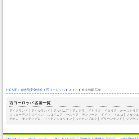
HOME
›
都市別安全情報
›
西ヨーロッパ
›
スイス
›
観光情報 詳細
西ヨーロッパ 各国一覧
アイスランド
|
アイルランド
|
アルバニア
|
アンドラ
|
イギリス
|
イタリア
|
オーストリア
スウェーデン
|
スペイン
|
スロベニア
|
セルビア
|
デンマーク
|
ドイツ
|
トルコ
|
ノルウェ
モナコ
|
モンテネグロ
|
リヒテンシュタイン
|
ルクセンブルク
|
グリーンランド
|
ジブラル